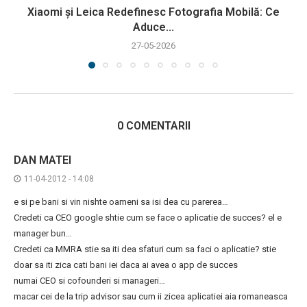
Xiaomi și Leica Redefinesc Fotografia Mobilă: Ce
Aduce...
27-05-2026
0 COMENTARII
DAN MATEI
11-04-2012 - 14:08
e si pe bani si vin nishte oameni sa isi dea cu parerea…
Credeti ca CEO google shtie cum se face o aplicatie de succes? el e
manager bun…
Credeti ca MMRA stie sa iti dea sfaturi cum sa faci o aplicatie? stie
doar sa iti zica cati bani iei daca ai avea o app de succes
numai CEO si cofounderi si manageri…
macar cei de la trip advisor sau cum ii zicea aplicatiei aia romaneasca