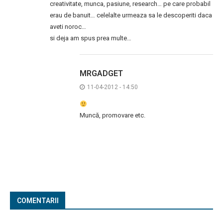
creativitate, munca, pasiune, research… pe care probabil
erau de banuit… celelalte urmeaza sa le descoperiti daca
aveti noroc…
si deja am spus prea multe…
MRGADGET
11-04-2012 - 14:50
Muncă, promovare etc.
COMENTARII