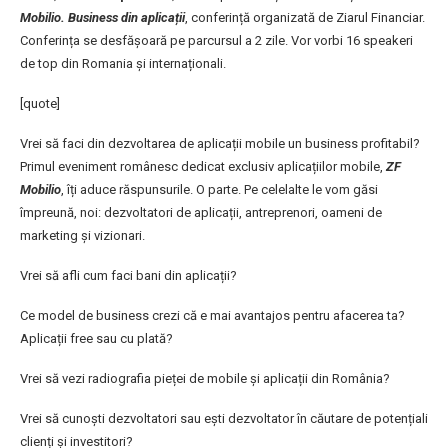
Mobilio. Business
din aplicații
, conferință organizată de Ziarul Financiar.
Conferința se desfășoară pe parcursul a 2 zile. Vor vorbi 16 speakeri
de top din Romania și internaționali.
[quote]
Vrei să faci din dezvoltarea de aplicații mobile un business profitabil?
Primul eveniment românesc dedicat exclusiv aplicațiilor mobile,
ZF
Mobilio
, îți aduce răspunsurile. O parte. Pe celelalte le vom găsi
împreună, noi: dezvoltatori de aplicații, antreprenori, oameni de
marketing și vizionari.
Vrei să afli cum faci bani din aplicații?
Ce model de business crezi că e mai avantajos pentru afacerea ta?
Aplicații free sau cu plată?
Vrei să vezi radiografia pieței de mobile și aplicații din România?
Vrei să cunoști dezvoltatori sau ești dezvoltator în căutare de potențiali
clienți și investitori?