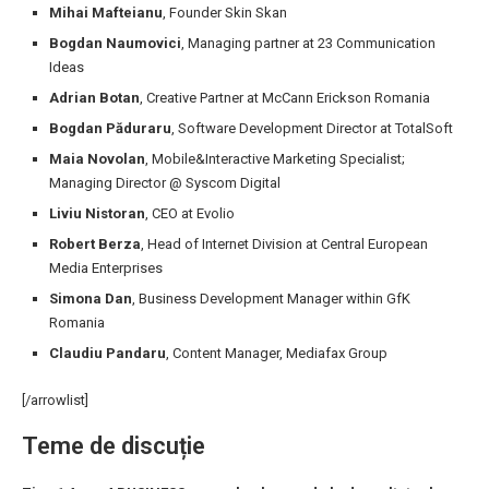
Mihai Mafteianu
, Founder Skin Skan
Bogdan Naumovici
, Managing partner at 23 Communication
Ideas
Adrian Botan
, Creative Partner at McCann Erickson Romania
Bogdan Păduraru
, Software Development Director at TotalSoft
Maia Novolan
, Mobile&Interactive Marketing Specialist;
Managing Director @ Syscom Digital
Liviu Nistoran
, CEO at Evolio
Robert Berza
, Head of Internet Division at Central European
Media Enterprises
Simona Dan
, Business Development Manager within GfK
Romania
Claudiu Pandaru
, Content Manager, Mediafax Group
[/arrowlist]
Teme de discuție