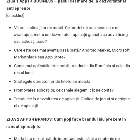
Ziua 1 Apps 4 BUSINESS – pasul cel mare de la dezvoltator la
antreprenor
[checklist]
Viitorul aplicațiilor de mobil. Ce model de business este mai
avantajos pentru un dezvoltator: aplicații gratuite cu advertising
sau aplicații paid?
Care este cea mai avantajoasă piață? Android Market, Microsoft
Marketplace sau App Store?
Consumul aplicațiilor de mobil, trendurile din România și cele din
restul lumii.
Strategiile operatorilor de telefonie mobilă
Promovarea aplicațiior, ce canale alegem, cât ne costă?
Trendurile în dezvoltarea de aplicații: Grafica de jocuri și designe-
ul de aplicații
ZIUA 2 APPS 4 BRANDS: Cum poți face brandul tău prezent în
randul aplicațiilor
Marketing mix-ul- cât de important este să ai o strategie de