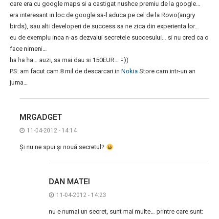
care era cu google maps si a castigat nushce premiu de la google…
era interesant in loc de google sa-l aduca pe cel de la Rovio(angry
birds), sau alti developeri de success sa ne zica din experienta lor…
eu de exemplu inca n-as dezvalui secretele succesului… si nu cred ca o
face nimeni…
ha ha ha… auzi, sa mai dau si 150EUR… =))
PS: am facut cam 8 mil de descarcari in
Nokia
Store cam intr-un an
juma…
MRGADGET
11-04-2012 - 14:14
Și nu ne spui și nouă secretul?
DAN MATEI
11-04-2012 - 14:23
nu e numai un secret, sunt mai multe… printre care sunt: