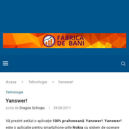
Acasa
Tehnologie
Yanswer!
Tehnologie
Yanswer!
scris de
Dragos Schiopu
29-08-2011
Vă prezint astăzi o aplicație
100% prahoveană
:
Yanswer!
.
Yanswer!
este o aplicație pentru smartphone-urile
Nokia
cu sistem de operare