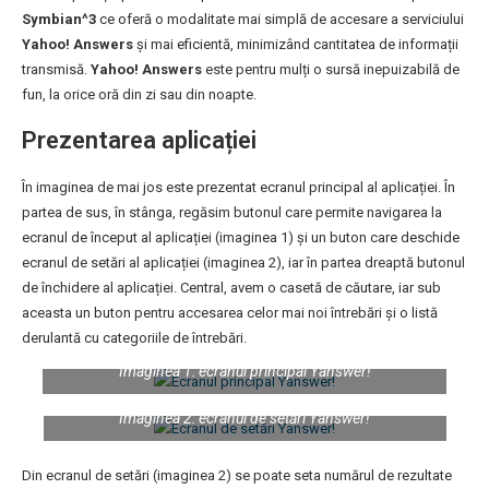
Symbian^3
ce oferă o modalitate mai simplă de accesare a serviciului
Yahoo! Answers
și mai eficientă, minimizând cantitatea de informații
transmisă.
Yahoo! Answers
este pentru mulți o sursă inepuizabilă de
fun, la orice oră din zi sau din noapte.
Prezentarea aplicației
În imaginea de mai jos este prezentat ecranul principal al aplicației. În
partea de sus, în stânga, regăsim butonul care permite navigarea la
ecranul de început al aplicației (imaginea 1) și un buton care deschide
ecranul de setări al aplicației (imaginea 2), iar în partea dreaptă butonul
de închidere al aplicației. Central, avem o casetă de căutare, iar sub
aceasta un buton pentru accesarea celor mai noi întrebări și o listă
derulantă cu categoriile de întrebări.
Imaginea 1: ecranul principal Yanswer!
Imaginea 2: ecranul de setări Yanswer!
Din ecranul de setări (imaginea 2) se poate seta numărul de rezultate