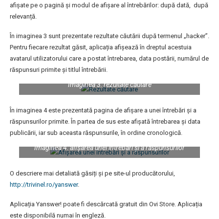
afișate pe o pagină și modul de afișare al întrebărilor: după dată, după
relevanță.
În imaginea 3 sunt prezentate rezultate căutării după termenul „hacker”.
Pentru fiecare rezultat găsit, aplicația afișează în dreptul acestuia
avatarul utilizatorului care a postat întrebarea, data postării, numărul de
răspunsuri primite și titlul întrebării.
Imaginea 3: rezultate căutare
În imaginea 4 este prezentată pagina de afișare a unei întrebări și a
răspunsurilor primite. În partea de sus este afișată întrebarea și data
publicării, iar sub aceasta răspunsurile, în ordine cronologică.
Imaginea 4: afișarea unei întrebări și a răspunsurilor
O descriere mai detaliată găsiți și pe site-ul producătorului,
http://trivinel.ro/yanswer
.
Aplicația Yanswer! poate fi descărcată gratuit din Ovi Store. Aplicația
este disponibilă numai în engleză.