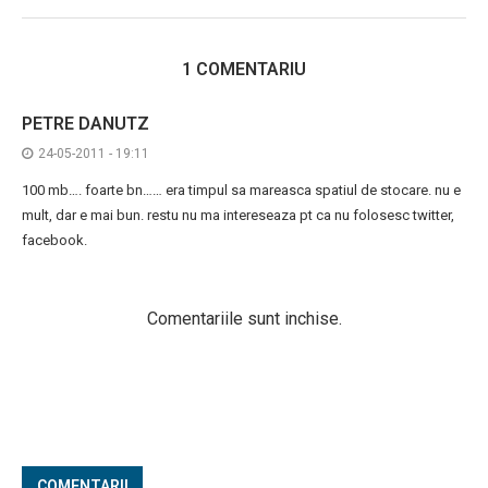
1 COMENTARIU
PETRE DANUTZ
24-05-2011 - 19:11
100 mb…. foarte bn…… era timpul sa mareasca spatiul de stocare. nu e
mult, dar e mai bun. restu nu ma intereseaza pt ca nu folosesc twitter,
facebook.
Comentariile sunt inchise.
COMENTARII