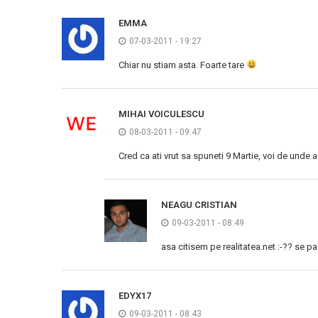
EMMA
07-03-2011 - 19:27
Chiar nu stiam asta. Foarte tare
MIHAI VOICULESCU
08-03-2011 - 09:47
Cred ca ati vrut sa spuneti 9 Martie, voi de unde ai
NEAGU CRISTIAN
09-03-2011 - 08:49
asa citisem pe realitatea.net :-?? se pa
EDYX17
09-03-2011 - 08:43