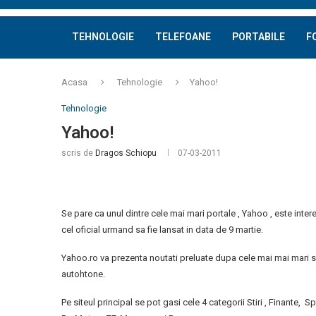
TEHNOLOGIE
TELEFOANE
PORTABILE
F
Acasa
Tehnologie
Yahoo!
Tehnologie
Yahoo!
scris de
Dragos Schiopu
07-03-2011
Se pare ca unul dintre cele mai mari portale , Yahoo , este inter
cel oficial urmand sa fie lansat in data de 9 martie.
Yahoo.ro va prezenta noutati preluate dupa cele mai mai mari sit
autohtone.
Pe siteul principal se pot gasi cele 4 categorii Stiri , Finante, S