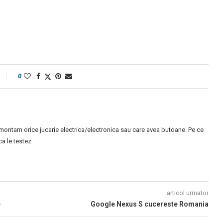
0
montam orice jucarie electrica/electronica sau care avea butoane. Pe ce
 le testez.
articol urmator
e
Google Nexus S cucereste Romania