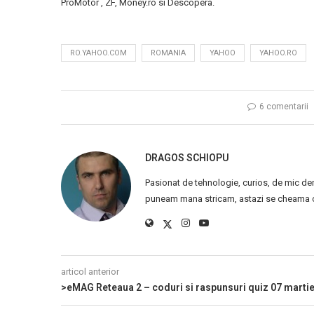
ProMotor , ZF, Money.ro si Descopera.
RO.YAHOO.COM
ROMANIA
YAHOO
YAHOO.RO
6 comentarii
DRAGOS SCHIOPU
Pasionat de tehnologie, curios, de mic de
puneam mana stricam, astazi se cheama ca
articol anterior
>eMAG Reteaua 2 – coduri si raspunsuri quiz 07 marti