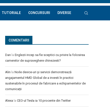
TUTORIALE
CONCURSURI
DIVERSE
COMENTARII
Dan
la
Englezii incep sa fie sceptici cu privire la folosirea
camerelor de supraveghere chinezesti?
Alin
la
Noile device-uri și servicii demonstrează
angajamentul HMD Global de a investi în practici
sustenabile în procesul de fabricare a echipamentelor de
comunicații
Alexa
la
CEO-ul Tesla ia 10 procente din Twitter