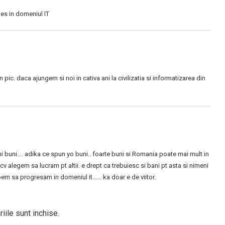
les in domeniul IT
pic. daca ajungem si noi in cativa ani la civilizatia si informatizarea din
eni buni…. adika ce spun yo buni.. foarte buni si Romania poate mai mult in
 cv alegem sa lucram pt altii. e drept ca trebuiesc si bani pt asta si nimeni
pem sa progresam in domeniul it…… ka doar e de viitor.
iile sunt inchise.