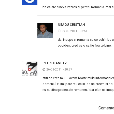
bn ca are cineva interes si pentru Romania. mai a
NEAGU CRISTIAN
09-03-2011 - 08:51
da. incepe si romania sa se schimbe un 
occident cred ca o sa fie foarte bine.
PETRE DANUTZ
26-03-2011 - 20:37
stiti ce este rau….. avem foarte multi informatici
domeniul it. imi pare rau ca in loc sa creem si noi
nu sustine proiectele romanesti dar e bn ca ince
Comentar