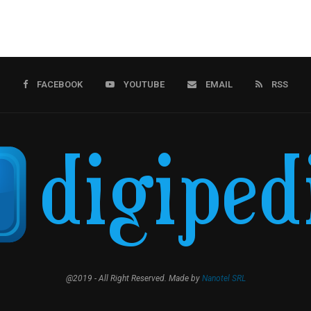
FACEBOOK
YOUTUBE
EMAIL
RSS
@2019 - All Right Reserved. Made by
Nanotel SRL