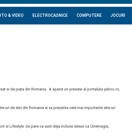
OTO & VIDEO
ELECTROCASNICE
COMPUTERE
JOCURI
esat si de piata din Romania . A aparut un preview al portalului yahoo.ro,
e-uri de stiri din Romania si va prezenta cele mai importante site-uri
port si Lifestyle .Se pare ca sunt deja incluse siteuri ca Cinemagia,