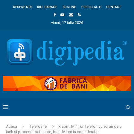
DESPRE NOI
DIGI GARAGE
SUSTINE
PUBLICITATE
CONTACT
vineri, 17 iulie 2026
Acasa
Telefoane
Xiaomi Mi4i, un telefon cu ecran de 5
inch si procesor octa core, bun de luat in consideratie