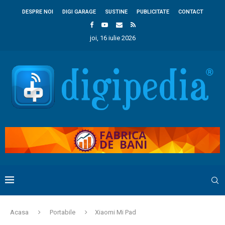
DESPRE NOI
DIGI GARAGE
SUSTINE
PUBLICITATE
CONTACT
joi, 16 iulie 2026
Acasa
Portabile
Xiaomi Mi Pad