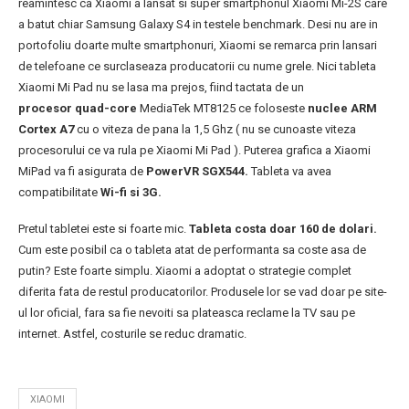
reamintesc ca Xiaomi a lansat si super smartphonul Xiaomi Mi-2S care
a batut chiar Samsung Galaxy S4 in testele benchmark. Desi nu are in
portofoliu doarte multe smartphonuri, Xiaomi se remarca prin lansari
de telefoane ce surclaseaza producatorii cu nume grele. Nici tableta
Xiaomi Mi Pad nu se lasa ma prejos, fiind tactata de un
procesor quad-core
MediaTek MT8125 ce foloseste
nuclee ARM
Cortex A7
cu o viteza de pana la 1,5 Ghz ( nu se cunoaste viteza
procesorului ce va rula pe Xiaomi Mi Pad ). Puterea grafica a Xiaomi
MiPad va fi asigurata de
PowerVR SGX544.
Tableta va avea
compatibilitate
Wi-fi si 3G.
Pretul tabletei este si foarte mic.
Tableta costa doar 160 de dolari.
Cum este posibil ca o tableta atat de performanta sa coste asa de
putin? Este foarte simplu. Xiaomi a adoptat o strategie complet
diferita fata de restul producatorilor. Produsele lor se vad doar pe site-
ul lor oficial, fara sa fie nevoiti sa plateasca reclame la TV sau pe
internet. Astfel, costurile se reduc dramatic.
XIAOMI