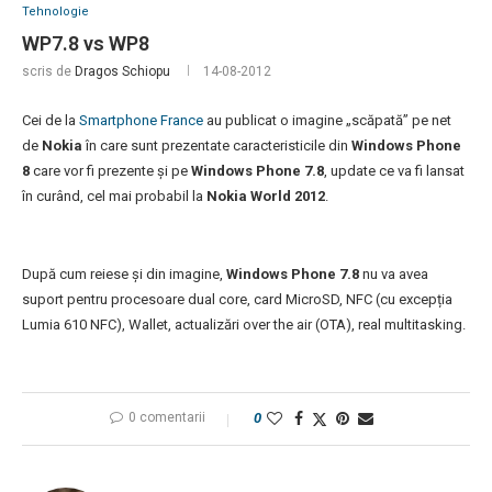
Tehnologie
WP7.8 vs WP8
scris de
Dragos Schiopu
14-08-2012
Cei de la
Smartphone France
au publicat o imagine „scăpată” pe net
de
Nokia
în care sunt prezentate caracteristicile din
Windows Phone
8
care vor fi prezente și pe
Windows Phone 7.8
, update ce va fi lansat
în curând, cel mai probabil la
Nokia World 2012
.
După cum reiese și din imagine,
Windows Phone 7.8
nu va avea
suport pentru procesoare dual core, card MicroSD, NFC (cu excepția
Lumia 610 NFC), Wallet, actualizări over the air (OTA), real multitasking.
0 comentarii
0