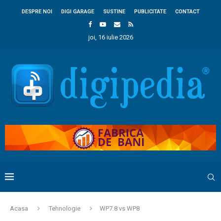
DESPRE NOI
DIGI GARAGE
SUSTINE
PUBLICITATE
CONTACT
joi, 16 iulie 2026
Acasa
Tehnologie
WP7.8 vs WP8