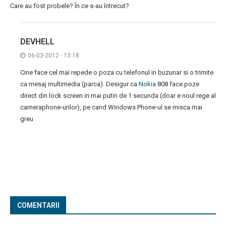
Care au fost probele? În ce s-au întrecut?
DEVHELL
06-03-2012 - 13:18
Cine face cel mai repede o poza cu telefonul in buzunar si o trimite
ca mesaj multimedia (parca). Desigur ca
Nokia
808 face poze
direct din lock screen in mai putin de 1 secunda (doar e noul rege al
cameraphone-urilor), pe cand Windows Phone-ul se misca mai
greu
COMENTARII