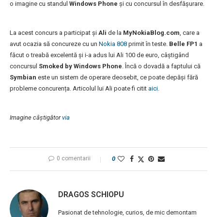
o imagine cu standul
Windows Phone
și cu concursul în desfășurare.
La acest concurs a participat și
Ali
de la
MyNokiaBlog.com
, care a
avut ocazia să concureze cu un
Nokia 808
primit în teste.
Belle FP1
a
făcut o treabă excelentă și i-a adus lui Ali 100 de euro, câștigând
concursul
Smoked by Windows Phone
. Încă o dovadă a faptului că
Symbian
este un sistem de operare deosebit, ce poate depăși fără
probleme concurența. Articolul lui Ali poate fi citit
aici
.
Imagine câștigător
via
0 comentarii
0
DRAGOS SCHIOPU
Pasionat de tehnologie, curios, de mic demontam