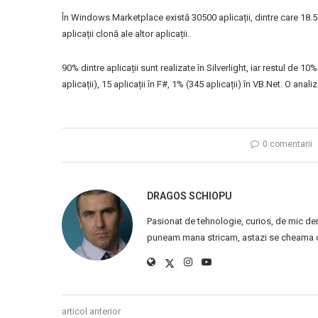
În Windows Marketplace există 30500 aplicații, dintre care 18.54
aplicații clonă ale altor aplicații.
90% dintre aplicații sunt realizate în Silverlight, iar restul de 1
aplicații), 15 aplicații în F#, 1% (345 aplicații) în VB.Net. O anal
0 comentarii
DRAGOS SCHIOPU
Pasionat de tehnologie, curios, de mic de
puneam mana stricam, astazi se cheama ca
articol anterior