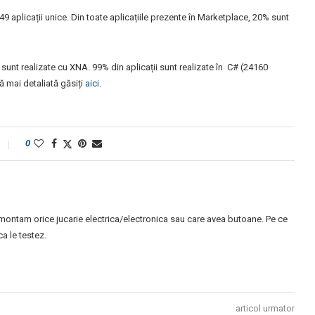
9 aplicații unice. Din toate aplicațiile prezente în Marketplace, 20% sunt
0% sunt realizate cu XNA. 99% din aplicații sunt realizate în C# (24160
iză mai detaliată găsiți
aici
.
0
montam orice jucarie electrica/electronica sau care avea butoane. Pe ce
 le testez.
articol urmator