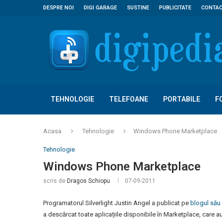
DESPRE NOI
DIGI GARAGE
SUSTINE
PUBLICITATE
CONTA
TEHNOLOGIE
TELEFOANE
PORTABILE
F
Acasa
Tehnologie
Windows Phone Marketplace
Tehnologie
Windows Phone Marketplace
scris de
Dragos Schiopu
07-09-2011
Programatorul Silverlight Justin Angel a publicat pe
blogul său
a descărcat toate aplicațiile disponibile în Marketplace, care au