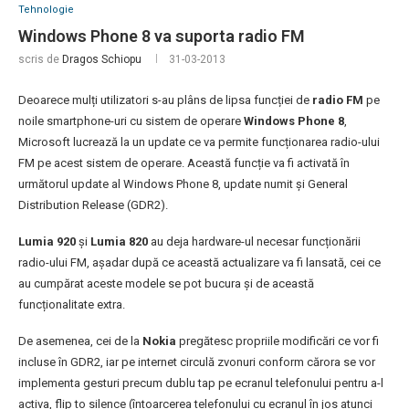
Tehnologie
Windows Phone 8 va suporta radio FM
scris de
Dragos Schiopu
31-03-2013
Deoarece mulți utilizatori s-au plâns de lipsa funcției de
radio FM
pe
noile smartphone-uri cu sistem de operare
Windows Phone 8
,
Microsoft lucrează la un update ce va permite funcționarea radio-ului
FM pe acest sistem de operare. Această funcție va fi activată în
următorul update al Windows Phone 8, update numit și General
Distribution Release (GDR2).
Lumia 920
și
Lumia 820
au deja hardware-ul necesar funcționării
radio-ului FM, așadar după ce această actualizare va fi lansată, cei ce
au cumpărat aceste modele se pot bucura și de această
funcționalitate extra.
De asemenea, cei de la
Nokia
pregătesc propriile modificări ce vor fi
incluse în GDR2, iar pe internet circulă zvonuri conform cărora se vor
implementa gesturi precum dublu tap pe ecranul telefonului pentru a-l
activa, flip to silence (întoarcerea telefonului cu ecranul în jos atunci