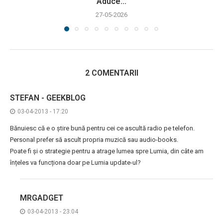
Aduce...
27-05-2026
2 COMENTARII
STEFAN - GEEKBLOG
03-04-2013 - 17:20
Bănuiesc că e o știre bună pentru cei ce ascultă radio pe telefon.
Personal prefer să ascult propria muzică sau audio-books.
Poate fi și o strategie pentru a atrage lumea spre Lumia, din câte am
înțeles va funcționa doar pe Lumia update-ul?
MRGADGET
03-04-2013 - 23:04