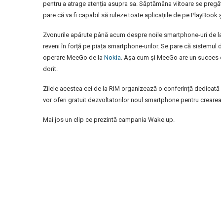
pentru a atrage atenția asupra sa. Săptămâna viitoare se preg
pare că va fi capabil să ruleze toate aplicațiile de pe PlayBook și 
Zvonurile apărute până acum despre noile smartphone-uri de la
reveni în forță pe piața smartphone-urilor. Se pare că sistemul
operare MeeGo de la
Nokia
. Așa cum și MeeGo are un succes e
dorit.
Zilele acestea cei de la RIM organizează o conferință dedicată d
vor oferi gratuit dezvoltatorilor noul smartphone pentru crearea 
Mai jos un clip ce prezintă campania Wake up.