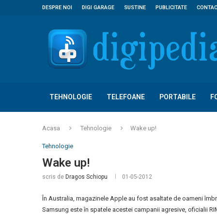
DESPRE NOI
DIGI GARAGE
SUSTINE
PUBLICITATE
CONTA
TEHNOLOGIE
TELEFOANE
PORTABILE
F
Acasa
Tehnologie
Wake up!
Tehnologie
Wake up!
scris de
Dragos Schiopu
01-05-2012
În Australia, magazinele Apple au fost asaltate de oameni îmbr
Samsung este în spatele acestei campanii agresive, oficialii R