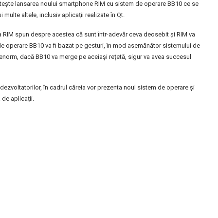
ătește lansarea noului smartphone RIM cu sistem de operare BB10 ce se
multe altele, inclusiv aplicații realizate în Qt.
 RIM spun despre acestea că sunt într-adevăr ceva deosebit și RIM va
 de operare BB10 va fi bazat pe gesturi, în mod asemănător sistemului de
norm, dacă BB10 va merge pe aceiași rețetă, sigur va avea succesul
ezvoltatorilor, în cadrul căreia vor prezenta noul sistem de operare și
de aplicații.