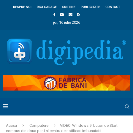
DESPRE NOI
DIGI GARAGE
SUSTINE
PUBLICITATE
CONTACT
joi, 16 iulie 2026
Acasa
Computere
VIDEO. Windows 9: buton de Start
compus din doua parti si centru de notificari imbunatatit