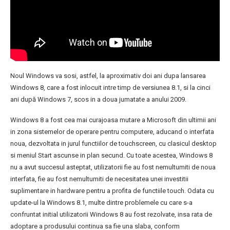
Noul Windows va sosi, astfel, la aproximativ doi ani dupa lansarea
Windows 8, care a fost inlocuit intre timp de versiunea 8.1, si la cinci
ani după Windows 7, scos in a doua jumatate a anului 2009.
Windows 8 a fost cea mai curajoasa mutare a Microsoft din ultimii ani
in zona sistemelor de operare pentru computere, aducand o interfata
noua, dezvoltata in jurul functiilor de touchscreen, cu clasicul desktop
si meniul Start ascunse in plan secund. Cu toate acestea, Windows 8
nu a avut succesul asteptat, utilizatorii fie au fost nemultumiti de noua
interfata, fie au fost nemultumiti de necesitatea unei investitii
suplimentare in hardware pentru a profita de functiile touch. Odata cu
update-ul la Windows 8.1, multe dintre problemele cu care s-a
confruntat initial utilizatorii Windows 8 au fost rezolvate, insa rata de
adoptare a produsului continua sa fie una slaba, conform