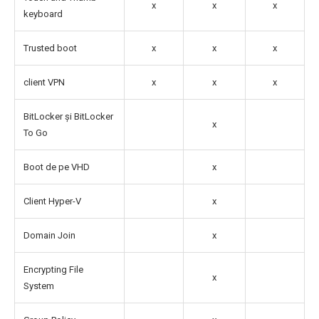
x
x
x
keyboard
Trusted boot
x
x
x
client VPN
x
x
x
BitLocker și BitLocker
x
To Go
Boot de pe VHD
x
Client Hyper-V
x
Domain Join
x
Encrypting File
x
System