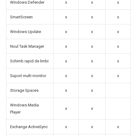
Windows Defender
x
x
x
SmartScreen
x
x
x
Windows Update
x
x
x
Noul Task Manager
x
x
x
Schimb rapid de limbi
x
x
x
Suport multi monitor
x
x
x
Storage Spaces
x
x
Windows Media
x
x
Player
Exchange ActiveSync
x
x
x