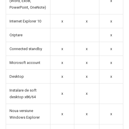
(Word, Excel,
x
PowerPoint, OneNote)
Internet Explorer 10
x
x
x
Criptare
x
Connected standby
x
x
x
Microsoft account
x
x
x
Desktop
x
x
x
Instalare de soft
x
x
desktop x86/64
Noua versiune
x
x
x
Windows Explorer