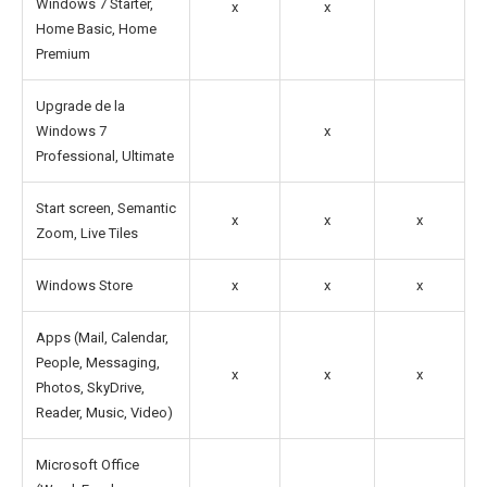
Windows 7 Starter,
x
x
Home Basic, Home
Premium
Upgrade de la
Windows 7
x
Professional, Ultimate
Start screen, Semantic
x
x
x
Zoom, Live Tiles
Windows Store
x
x
x
Apps (Mail, Calendar,
People, Messaging,
x
x
x
Photos, SkyDrive,
Reader, Music, Video)
Microsoft Office