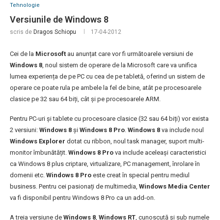
Tehnologie
Versiunile de Windows 8
scris de
Dragos Schiopu
17-04-2012
Cei de la
Microsoft
au anunțat care vor fi următoarele versiuni de
Windows 8
, noul sistem de operare de la Microsoft care va unifica
lumea experiența de pe PC cu cea de pe tabletă, oferind un sistem de
operare ce poate rula pe ambele la fel de bine, atât pe procesoarele
clasice pe 32 sau 64 biți, cât și pe procesoarele ARM.
Pentru PC-uri și tablete cu procesoare clasice (32 sau 64 biți) vor exista
2 versiuni:
Windows 8
și
Windows 8 Pro
.
Windows 8
va include noul
Windows Explorer
dotat cu ribbon, noul task manager, suport multi-
monitor îmbunătățit.
Windows 8 Pro
va include aceleași caracteristici
ca Windows 8 plus criptare, virtualizare, PC management, înrolare în
domenii etc.
Windows 8 Pro
este creat în special pentru mediul
business. Pentru cei pasionați de multimedia,
Windows Media Center
va fi disponibil pentru Windows 8 Pro ca un add-on.
A treia versiune de
Windows 8
,
Windows RT
, cunoscută și sub numele