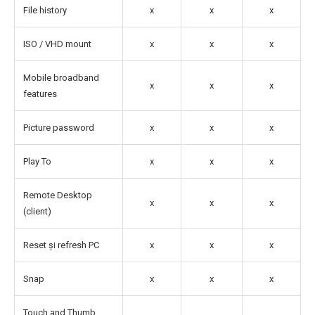
File history
x
x
x
ISO / VHD mount
x
x
x
Mobile broadband
x
x
x
features
Picture password
x
x
x
Play To
x
x
x
Remote Desktop
x
x
x
(client)
Reset și refresh PC
x
x
x
Snap
x
x
x
Touch and Thumb