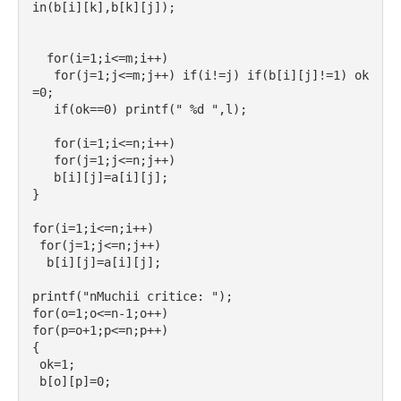
in(b[i][k],b[k][j]);
  for(i=1;i<=m;i++)
   for(j=1;j<=m;j++) if(i!=j) if(b[i][j]!=1) ok
=0;
   if(ok==0) printf(" %d ",l);
   for(i=1;i<=n;i++)
   for(j=1;j<=n;j++)
   b[i][j]=a[i][j];
}
for(i=1;i<=n;i++)
 for(j=1;j<=n;j++)
  b[i][j]=a[i][j];
printf("nMuchii critice: ");
for(o=1;o<=n-1;o++)
for(p=o+1;p<=n;p++)
{
 ok=1;
 b[o][p]=0;