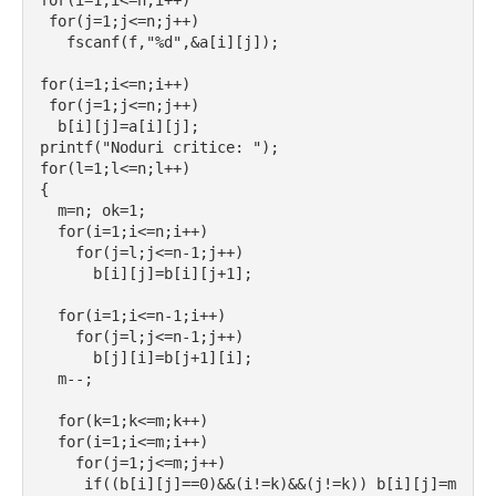
for(i=1;i<=n;i++)
 for(j=1;j<=n;j++)
   fscanf(f,"%d",&a[i][j]);
for(i=1;i<=n;i++)
 for(j=1;j<=n;j++)
  b[i][j]=a[i][j];
printf("Noduri critice: ");
for(l=1;l<=n;l++)
{
  m=n; ok=1;
  for(i=1;i<=n;i++)
    for(j=l;j<=n-1;j++)
      b[i][j]=b[i][j+1];
  for(i=1;i<=n-1;i++)
    for(j=l;j<=n-1;j++)
      b[j][i]=b[j+1][i];
  m--;
  for(k=1;k<=m;k++)
  for(i=1;i<=m;i++)
    for(j=1;j<=m;j++)
     if((b[i][j]==0)&&(i!=k)&&(j!=k)) b[i][j]=m