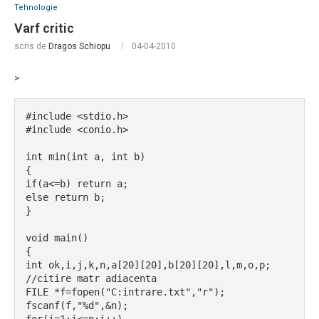
Tehnologie
Varf critic
scris de
Dragos Schiopu
04-04-2010
>
#include <stdio.h>
#include <conio.h>
int min(int a, int b)
{
if(a<=b) return a;
else return b;
}
void main()
{
int ok,i,j,k,n,a[20][20],b[20][20],l,m,o,p;
//citire matr adiacenta
FILE *f=fopen("C:intrare.txt","r");
fscanf(f,"%d",&n);