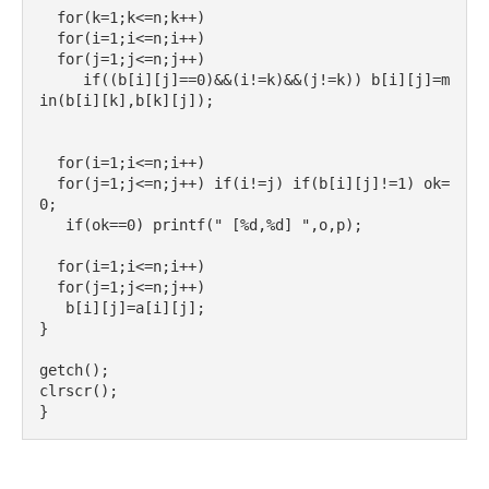
  for(k=1;k<=n;k++)
  for(i=1;i<=n;i++)
  for(j=1;j<=n;j++)
     if((b[i][j]==0)&&(i!=k)&&(j!=k)) b[i][j]=m
in(b[i][k],b[k][j]);
  for(i=1;i<=n;i++)
  for(j=1;j<=n;j++) if(i!=j) if(b[i][j]!=1) ok=
0;
   if(ok==0) printf(" [%d,%d] ",o,p);
  for(i=1;i<=n;i++)
  for(j=1;j<=n;j++)
   b[i][j]=a[i][j];
}
getch();
clrscr();
}