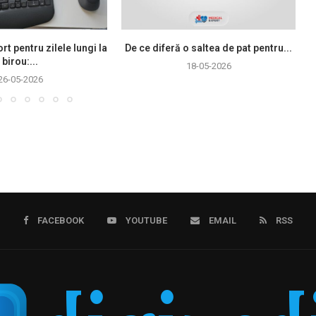
rt pentru zilele lungi la
De ce diferă o saltea de pat pentru...
birou:...
18-05-2026
26-05-2026
FACEBOOK
YOUTUBE
EMAIL
RSS