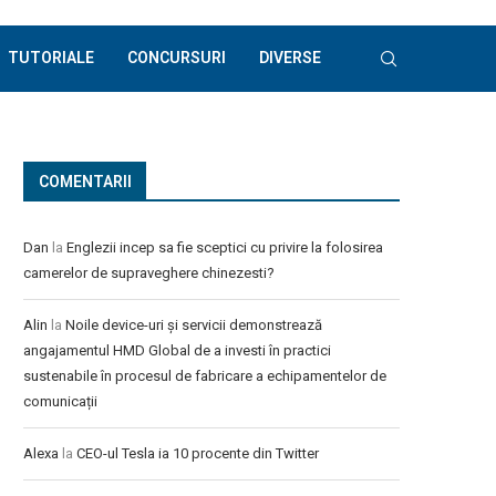
TUTORIALE
CONCURSURI
DIVERSE
COMENTARII
Dan
la
Englezii incep sa fie sceptici cu privire la folosirea
camerelor de supraveghere chinezesti?
Alin
la
Noile device-uri și servicii demonstrează
angajamentul HMD Global de a investi în practici
sustenabile în procesul de fabricare a echipamentelor de
comunicații
Alexa
la
CEO-ul Tesla ia 10 procente din Twitter