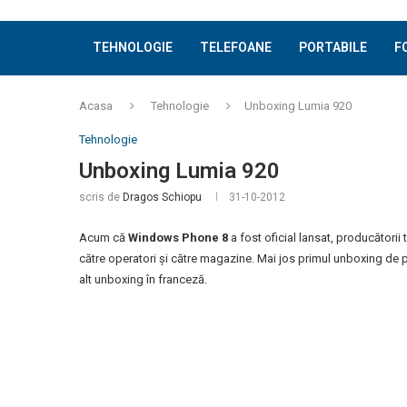
TEHNOLOGIE
TELEFOANE
PORTABILE
F
Acasa
Tehnologie
Unboxing Lumia 920
Tehnologie
Unboxing Lumia 920
scris de
Dragos Schiopu
31-10-2012
Acum că
Windows Phone 8
a fost oficial lansat, producători
către operatori și către magazine. Mai jos primul unboxing de pe
alt unboxing în franceză.