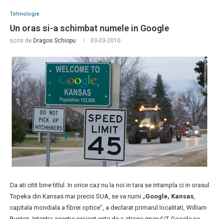
Tehnologie
Un oras si-a schimbat numele in Google
scris de
Dragos Schiopu
03-03-2010
Da ati citit bine titlul. In orice caz nu la noi in tara se intampla ci in orasul
Topeka din Kansas mai precis SUA, se va numi „
Google, Kansas
,
capitala mondiala a fibrei optice”, a declarat primarul localitati, William
Bunten. Intentia acestui proiect este de a atrage grupul IT Google sa