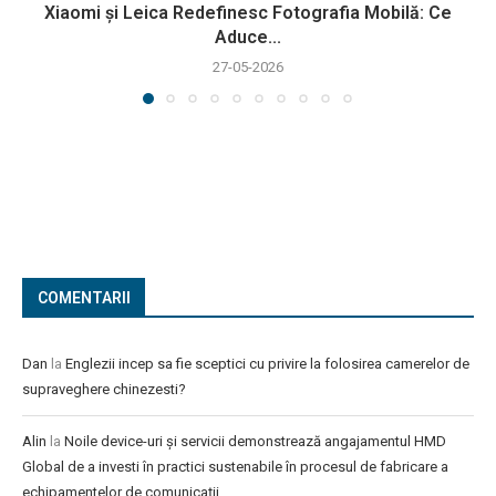
Xiaomi și Leica Redefinesc Fotografia Mobilă: Ce
Aduce...
27-05-2026
COMENTARII
Dan
la
Englezii incep sa fie sceptici cu privire la folosirea camerelor de
supraveghere chinezesti?
Alin
la
Noile device-uri și servicii demonstrează angajamentul HMD
Global de a investi în practici sustenabile în procesul de fabricare a
echipamentelor de comunicații