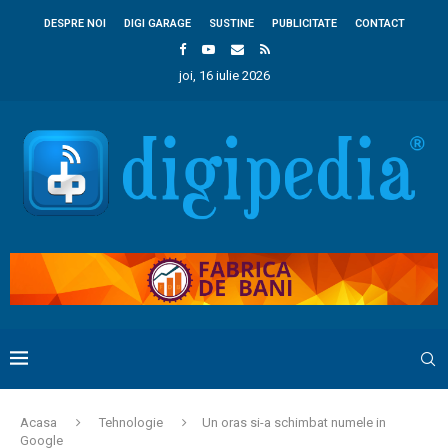
DESPRE NOI
DIGI GARAGE
SUSTINE
PUBLICITATE
CONTACT
joi, 16 iulie 2026
Acasa
Tehnologie
Un oras si-a schimbat numele in
Google