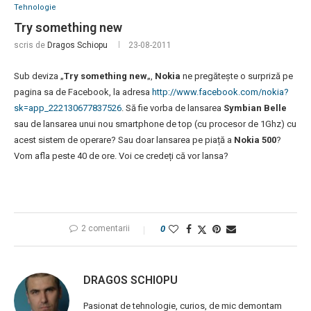
Tehnologie
Try something new
scris de
Dragos Schiopu
23-08-2011
Sub deviza „
Try something new
„,
Nokia
ne pregătește o surpriză pe
pagina sa de Facebook, la adresa
http://www.facebook.com/nokia?
sk=app_222130677837526
. Să fie vorba de lansarea
Symbian Belle
sau de lansarea unui nou smartphone de top (cu procesor de 1Ghz) cu
acest sistem de operare? Sau doar lansarea pe piață a
Nokia 500
?
Vom afla peste 40 de ore. Voi ce credeți că vor lansa?
2 comentarii
0
DRAGOS SCHIOPU
Pasionat de tehnologie, curios, de mic demontam