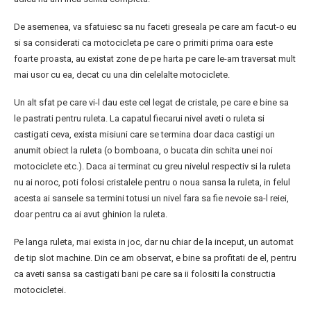
De asemenea, va sfatuiesc sa nu faceti greseala pe care am facut-o eu
si sa considerati ca motocicleta pe care o primiti prima oara este
foarte proasta, au existat zone de pe harta pe care le-am traversat mult
mai usor cu ea, decat cu una din celelalte motociclete.
Un alt sfat pe care vi-l dau este cel legat de cristale, pe care e bine sa
le pastrati pentru ruleta. La capatul fiecarui nivel aveti o ruleta si
castigati ceva, exista misiuni care se termina doar daca castigi un
anumit obiect la ruleta (o bomboana, o bucata din schita unei noi
motociclete etc.). Daca ai terminat cu greu nivelul respectiv si la ruleta
nu ai noroc, poti folosi cristalele pentru o noua sansa la ruleta, in felul
acesta ai sansele sa termini totusi un nivel fara sa fie nevoie sa-l reiei,
doar pentru ca ai avut ghinion la ruleta.
Pe langa ruleta, mai exista in joc, dar nu chiar de la inceput, un automat
de tip slot machine. Din ce am observat, e bine sa profitati de el, pentru
ca aveti sansa sa castigati bani pe care sa ii folositi la constructia
motocicletei.