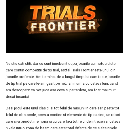
Nu stiu cati stiti, dar eu sunt innebunit dupa jocurile cu motociclete
care contin competitii de tip trial, astfel Trials Frontier este unul din
jocurile preferate. Am terminat de-a lungul timpului cam toate jocurile
de tip trial pe care le-am gasit pe net, iar in urma cu cateva luni, cand
am descoperit ca pot juca asa ceva si pe tableta, am fost mai mult
decat incantat.
Desi jocul este unul clasic, ai tot felul de misiuni in care sari peste tot
felul de obstacole, acesta contine si elemente de tip cazino, un robot
care si-a pierdut memoria si cu care faci tot felul de intreceri si cateva
nivele intr-o zona de basm care este total diferita de celelalte nivele.