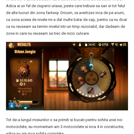
Adica ai un fel de ciuperci uriase, peste care trebuie sa sari si tot felul
de alte lucruri din zona fantasy. Oricum, va avertizez inca de pe acum,
ca zona aceea de nivele mi-a dat multe batai de cap, pentru ca nu doar
ca nu reuseam sa termin nivelul intr-un timp rezonabil, dar dadeam de
zone in care nu reuseam sa trec de nicio culoare.
Tot de-a lungul misiunilor o sa primiti si bucati pentru schita unei noi
motociclete, eu momentam am 3 motociclete si inca 4 in constructie,
adica nu am inca schita completa.