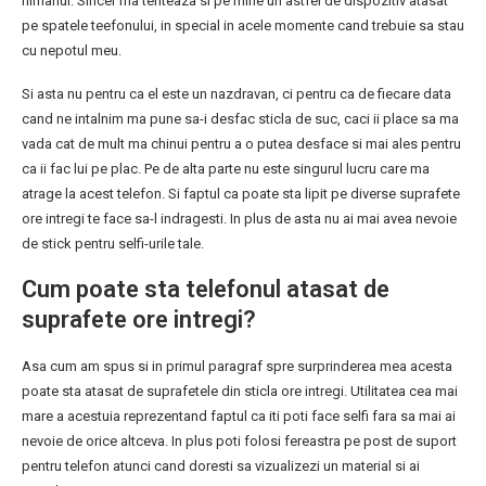
nimanui. Sincer ma tenteaza si pe mine un astfel de dispozitiv atasat
pe spatele teefonului, in special in acele momente cand trebuie sa stau
cu nepotul meu.
Si asta nu pentru ca el este un nazdravan, ci pentru ca de fiecare data
cand ne intalnim ma pune sa-i desfac sticla de suc, caci ii place sa ma
vada cat de mult ma chinui pentru a o putea desface si mai ales pentru
ca ii fac lui pe plac. Pe de alta parte nu este singurul lucru care ma
atrage la acest telefon. Si faptul ca poate sta lipit pe diverse suprafete
ore intregi te face sa-l indragesti. In plus de asta nu ai mai avea nevoie
de stick pentru selfi-urile tale.
Cum poate sta telefonul atasat de
suprafete ore intregi?
Asa cum am spus si in primul paragraf spre surprinderea mea acesta
poate sta atasat de suprafetele din sticla ore intregi. Utilitatea cea mai
mare a acestuia reprezentand faptul ca iti poti face selfi fara sa mai ai
nevoie de orice altceva. In plus poti folosi fereastra pe post de suport
pentru telefon atunci cand doresti sa vizualizezi un material si ai