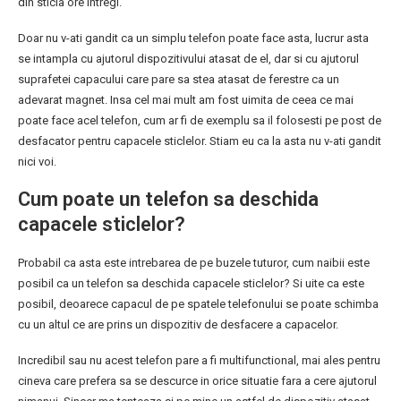
din sticla ore intregi.
Doar nu v-ati gandit ca un simplu telefon poate face asta, lucrur asta
se intampla cu ajutorul dispozitivului atasat de el, dar si cu ajutorul
suprafetei capacului care pare sa stea atasat de ferestre ca un
adevarat magnet. Insa cel mai mult am fost uimita de ceea ce mai
poate face acel telefon, cum ar fi de exemplu sa il folosesti pe post de
desfacator pentru capacele sticlelor. Stiam eu ca la asta nu v-ati gandit
nici voi.
Cum poate un telefon sa deschida
capacele sticlelor?
Probabil ca asta este intrebarea de pe buzele tuturor, cum naibii este
posibil ca un telefon sa deschida capacele sticlelor? Si uite ca este
posibil, deoarece capacul de pe spatele telefonului se poate schimba
cu un altul ce are prins un dispozitiv de desfacere a capacelor.
Incredibil sau nu acest telefon pare a fi multifunctional, mai ales pentru
cineva care prefera sa se descurce in orice situatie fara a cere ajutorul