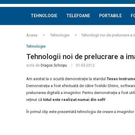
TEHNOLOGIE
TELEFOANE
PORTABILE
F
Acasa
Tehnologie
Tehnologii noi de prelucrare a 
Tehnologie
Tehnologii noi de prelucrare a im
scris de
Dragos Schiopu
01-03-2012
Am asistat la o scurtă demonstrație la standul
Texas Instrum
Demonstrația a fost efectuată de către Toshiki Shiino, softwar
prelucrarea digitală a imaginilor. Pentru demonstrație a fost u
reținut că
totul este realizat numai din soft
!
În primul clip este prezentată tehnologia de creare a imaginilor 