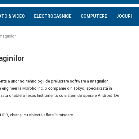
OTO & VIDEO
ELECTROCASNICE
COMPUTERE
JOCURI
imaginilor
aginilor
ents
a unor noi tehnologii de prelucrare software a imaginilor.
e engineer la Morpho Inc, o companie din Tokyo, specializată în
tilizată o tabletă Texas Instruments cu sistem de operare Android. De
HDR, chiar și cu obiecte aflate în mișcare.