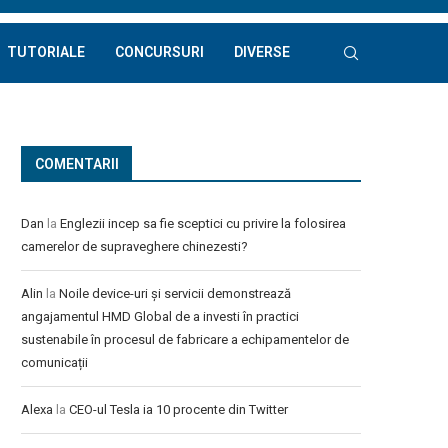
TUTORIALE
CONCURSURI
DIVERSE
COMENTARII
Dan
la
Englezii incep sa fie sceptici cu privire la folosirea
camerelor de supraveghere chinezesti?
Alin
la
Noile device-uri și servicii demonstrează
angajamentul HMD Global de a investi în practici
sustenabile în procesul de fabricare a echipamentelor de
comunicații
Alexa
la
CEO-ul Tesla ia 10 procente din Twitter