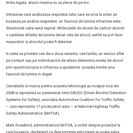
limita legala, atunci masina nu va pleca de pe loc.
Versiunea care analizeaza respiratia celui care se urca la volan se
bazeaza pe analiza respiratiei: un fascicul de lumina infrarosie este
directionat catre aerul expirat. Moleculele de dioxid de carbon absorb
o cantitate diferita de lumina decat cele de alcool, astfel se pot face
masuratori si alcoolul poate fi detectat.
In ceea ce priveste cea de-a doua varianta, cea tactila, un senzor aflat
pe contact sau pe schimbatorul de viteze determina nivelul de alcool
prin spectroscopia in infrarosu a epidermei: aceasta trimite unui
fascicul de lumina in deget.
Cercetarile si munca pentru aceasta tehnologie au inceput inca din
2008 si reprezinta un parteneriat intre DADSS (Driver Alcohol Detection
Systems for Safety), asociatia Automotive Coalition for Traffic Safety
– care reprezinta 17 producatori auto – si National Highway Traffic
Safety Administration (NHTSA).
Mark Rosekind, administratorul NHTSA, a vorbit despre proiectul la
care lucreaza, declarand ca desi trezeste entuziasm si poate salva