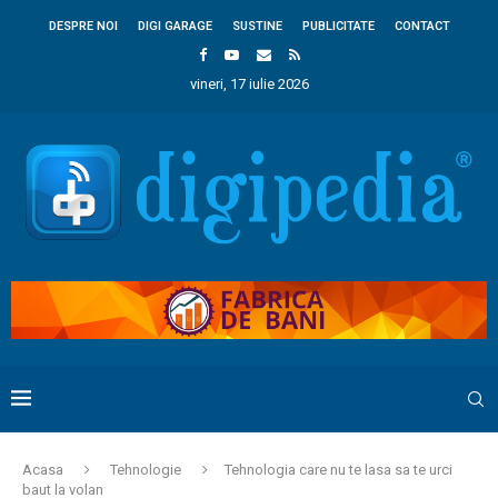
DESPRE NOI
DIGI GARAGE
SUSTINE
PUBLICITATE
CONTACT
vineri, 17 iulie 2026
Acasa
Tehnologie
Tehnologia care nu te lasa sa te urci
baut la volan