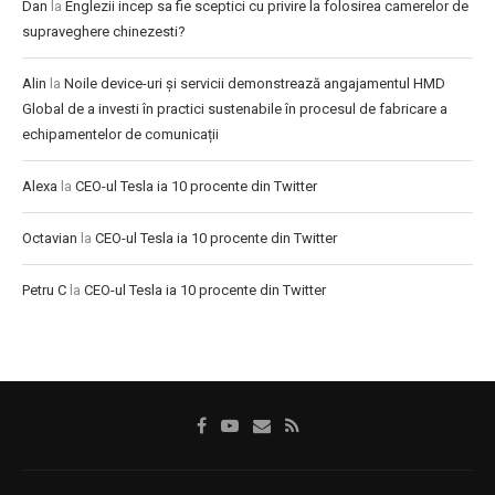
Dan
la
Englezii incep sa fie sceptici cu privire la folosirea camerelor de
supraveghere chinezesti?
Alin
la
Noile device-uri și servicii demonstrează angajamentul HMD
Global de a investi în practici sustenabile în procesul de fabricare a
echipamentelor de comunicații
Alexa
la
CEO-ul Tesla ia 10 procente din Twitter
Octavian
la
CEO-ul Tesla ia 10 procente din Twitter
Petru C
la
CEO-ul Tesla ia 10 procente din Twitter