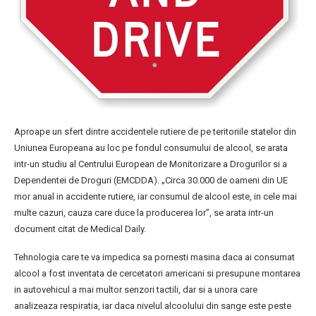
Aproape un sfert dintre accidentele rutiere de pe teritoriile statelor din
Uniunea Europeana au loc pe fondul consumului de alcool, se arata
intr-un studiu al Centrului European de Monitorizare a Drogurilor si a
Dependentei de Droguri (EMCDDA). „Circa 30.000 de oameni din UE
mor anual in accidente rutiere, iar consumul de alcool este, in cele mai
multe cazuri, cauza care duce la producerea lor”, se arata intr-un
document citat de Medical Daily.
Tehnologia care te va impedica sa pornesti masina daca ai consumat
alcool a fost inventata de cercetatori americani si presupune montarea
in autovehicul a mai multor senzori tactili, dar si a unora care
analizeaza respiratia, iar daca nivelul alcoolului din sange este peste