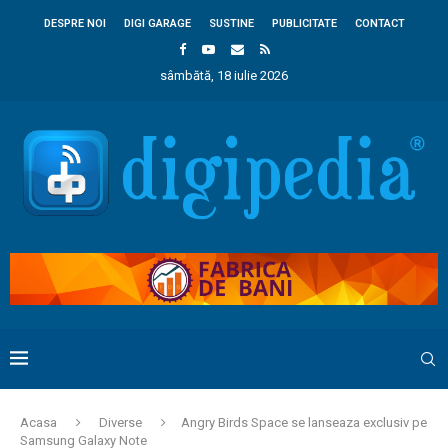
DESPRE NOI
DIGI GARAGE
SUSTINE
PUBLICITATE
CONTACT
sâmbătă, 18 iulie 2026
Acasa
Diverse
Angry Birds Space se lanseaza exclusiv pe
Samsung Galaxy Note