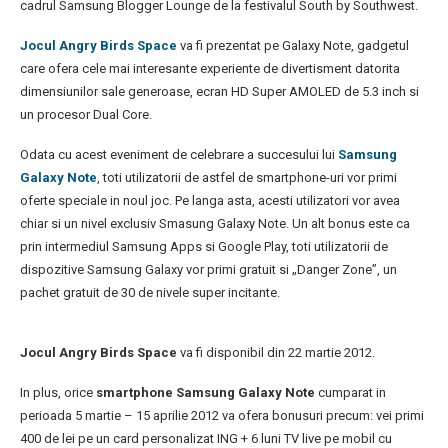
cadrul Samsung Blogger Lounge de la festivalul South by Southwest.
Jocul Angry Birds Space
va fi prezentat pe Galaxy Note, gadgetul
care ofera cele mai interesante experiente de divertisment datorita
dimensiunilor sale generoase, ecran HD Super AMOLED de 5.3 inch si
un procesor Dual Core.
Odata cu acest eveniment de celebrare a succesului lui
Samsung
Galaxy Note
, toti utilizatorii de astfel de smartphone-uri vor primi
oferte speciale in noul joc. Pe langa asta, acesti utilizatori vor avea
chiar si un nivel exclusiv Smasung Galaxy Note. Un alt bonus este ca
prin intermediul Samsung Apps si Google Play, toti utilizatorii de
dispozitive Samsung Galaxy vor primi gratuit si „Danger Zone”, un
pachet gratuit de 30 de nivele super incitante.
Jocul Angry Birds Space
va fi disponibil din 22 martie 2012.
In plus, orice
smartphone Samsung Galaxy Note
cumparat in
perioada 5 martie – 15 aprilie 2012 va ofera bonusuri precum: vei primi
400 de lei pe un card personalizat ING + 6 luni TV live pe mobil cu