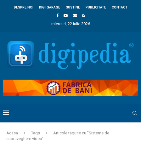
DESPRE NOI
DIGI GARAGE
SUSTINE
PUBLICITATE
CONTACT
miercuri, 22 iulie 2026
Acasa
Tags
Articole taguite cu "Sisteme de
supraveghere video"