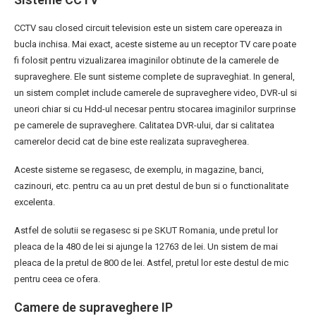
CCTV sau closed circuit television este un sistem care opereaza in
bucla inchisa. Mai exact, aceste sisteme au un receptor TV care poate
fi folosit pentru vizualizarea imaginilor obtinute de la camerele de
supraveghere. Ele sunt sisteme complete de supraveghiat. In general,
un sistem complet include camerele de supraveghere video, DVR-ul si
uneori chiar si cu Hdd-ul necesar pentru stocarea imaginilor surprinse
pe camerele de supraveghere. Calitatea DVR-ului, dar si calitatea
camerelor decid cat de bine este realizata supravegherea.
Aceste sisteme se regasesc, de exemplu, in magazine, banci,
cazinouri, etc. pentru ca au un pret destul de bun si o functionalitate
excelenta.
Astfel de solutii se regasesc si pe SKUT Romania, unde pretul lor
pleaca de la 480 de lei si ajunge la 12763 de lei. Un sistem de mai
pleaca de la pretul de 800 de lei. Astfel, pretul lor este destul de mic
pentru ceea ce ofera.
Camere de supraveghere IP