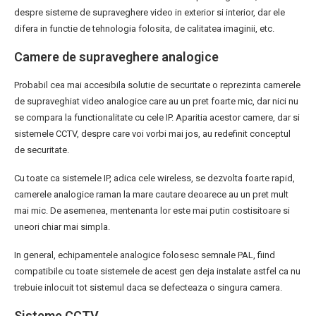
despre sisteme de supraveghere video in exterior si interior, dar ele
difera in functie de tehnologia folosita, de calitatea imaginii, etc.
Camere de supraveghere analogice
Probabil cea mai accesibila solutie de securitate o reprezinta camerele
de supraveghiat video analogice care au un pret foarte mic, dar nici nu
se compara la functionalitate cu cele IP. Aparitia acestor camere, dar si
sistemele CCTV, despre care voi vorbi mai jos, au redefinit conceptul
de securitate.
Cu toate ca sistemele IP, adica cele wireless, se dezvolta foarte rapid,
camerele analogice raman la mare cautare deoarece au un pret mult
mai mic. De asemenea, mentenanta lor este mai putin costisitoare si
uneori chiar mai simpla.
In general, echipamentele analogice folosesc semnale PAL, fiind
compatibile cu toate sistemele de acest gen deja instalate astfel ca nu
trebuie inlocuit tot sistemul daca se defecteaza o singura camera.
Sisteme CCTV