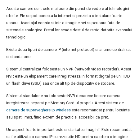
Aceste camere sunt cele mai bune din punct de vedere al tehnologiei
oferite. Ele se pot conecta la internet si prezinta o instalare foarte
usoara. Avantajul consta si intr-o imagine net superioara fata de
sistemele analogice. Pretul lor scade destul de rapid datorita avansului
tehnologic.
Exista doua tipuri de camere IP (internet protocol) si anume centralizat
si standalone.
Sistemul centralizat foloseste un NVR (network video recorder). Acest
NVR este un ehipament care inregistreaza in format digital pe un HDD,
un flash drive (SSD) sau orice alt tip de dispozitiv de stocare.
Sistemul standalone nu foloseste NVR deoarece fiecare camera
inregistreaza separat pe Memory Card-ul propriu. Acest sistem de
camere de supraveghere ip wireless
este recomandat pentru locuinte
sau spatii mici, fiind extrem de practic si accesibil ca pret.
Un aspect foarte important este si claritatea imaginii. Este recomandat
sa fie utilizata o camera IP cu rezolutie HD pentru ca ofera o imagine