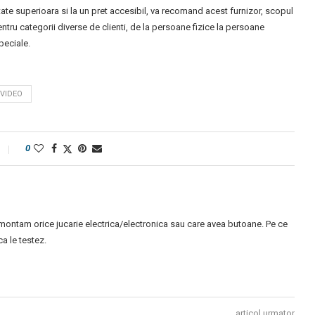
ate superioara si la un pret accesibil, va recomand acest furnizor, scopul
ntru categorii diverse de clienti, de la persoane fizice la persoane
speciale.
VIDEO
0
montam orice jucarie electrica/electronica sau care avea butoane. Pe ce
 le testez.
articol urmator