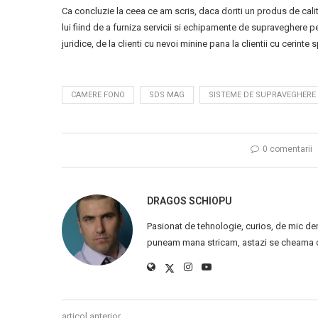
Ca concluzie la ceea ce am scris, daca doriti un produs de calit
lui fiind de a furniza servicii si echipamente de supraveghere pe
juridice, de la clienti cu nevoi minine pana la clientii cu cerinte 
CAMERE FONO
SDS MAG
SISTEME DE SUPRAVEGHERE 
0 comentarii
DRAGOS SCHIOPU
Pasionat de tehnologie, curios, de mic de
puneam mana stricam, astazi se cheama ca
articol anterior