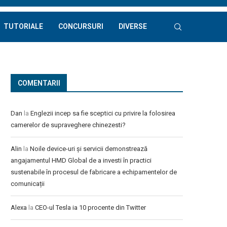
TUTORIALE
CONCURSURI
DIVERSE
COMENTARII
Dan
la
Englezii incep sa fie sceptici cu privire la folosirea
camerelor de supraveghere chinezesti?
Alin
la
Noile device-uri și servicii demonstrează
angajamentul HMD Global de a investi în practici
sustenabile în procesul de fabricare a echipamentelor de
comunicații
Alexa
la
CEO-ul Tesla ia 10 procente din Twitter