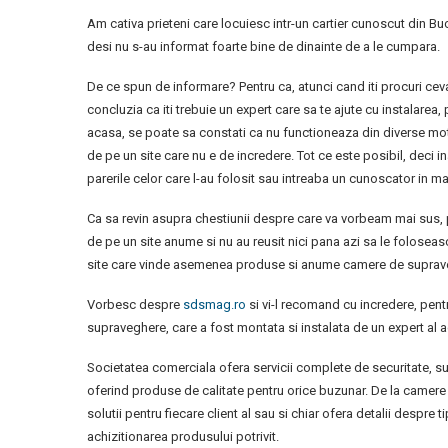
Am cativa prieteni care locuiesc intr-un cartier cunoscut din Buc
desi nu s-au informat foarte bine de dinainte de a le cumpara.
De ce spun de informare? Pentru ca, atunci cand iti procuri ceva
concluzia ca iti trebuie un expert care sa te ajute cu instalarea
acasa, se poate sa constati ca nu functioneaza din diverse moti
de pe un site care nu e de incredere. Tot ce este posibil, deci in
parerile celor care l-au folosit sau intreaba un cunoscator in ma
Ca sa revin asupra chestiunii despre care va vorbeam mai sus, 
de pe un site anume si nu au reusit nici pana azi sa le foloseas
site care vinde asemenea produse si anume camere de suprave
Vorbesc despre
sdsmag.ro
si vi-l recomand cu incredere, pent
supraveghere, care a fost montata si instalata de un expert al a
Societatea comerciala ofera servicii complete de securitate, sunt 
oferind produse de calitate pentru orice buzunar. De la camer
solutii pentru fiecare client al sau si chiar ofera detalii despre
achizitionarea produsului potrivit.