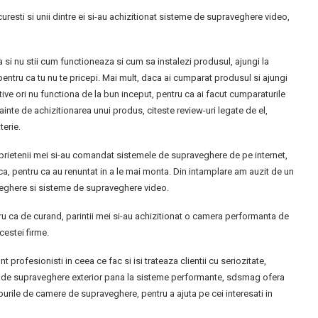
uresti si unii dintre ei si-au achizitionat sisteme de supraveghere video,
 si nu stii cum functioneaza si cum sa instalezi produsul, ajungi la
, pentru ca tu nu te pricepi. Mai mult, daca ai cumparat produsul si ajungi
ve ori nu functiona de la bun inceput, pentru ca ai facut cumparaturile
ainte de achizitionarea unui produs, citeste review-uri legate de el,
terie.
prietenii mei si-au comandat sistemele de supraveghere de pe internet,
ca, pentru ca au renuntat in a le mai monta. Din intamplare am auzit de un
ghere si sisteme de supraveghere video.
ru ca de curand, parintii mei si-au achizitionat o camera performanta de
cestei firme.
profesionisti in ceea ce fac si isi trateaza clientii cu seriozitate,
e de supraveghere exterior pana la sisteme performante, sdsmag ofera
 tipurile de camere de supraveghere, pentru a ajuta pe cei interesati in