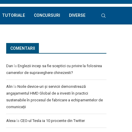
TUTORIALE
CONCURSURI
DIVERSE
COMENTARII
Dan
la
Englezii incep sa fie sceptici cu privire la folosirea
camerelor de supraveghere chinezesti?
Alin
la
Noile device-uri și servicii demonstrează
angajamentul HMD Global de a investi în practici
sustenabile în procesul de fabricare a echipamentelor de
comunicații
Alexa
la
CEO-ul Tesla ia 10 procente din Twitter