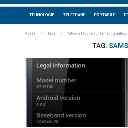
TEHNOLOGIE
TELEFOANE
PORTABILE
F
Acasa
Tags
Articole taguite cu "samsung galaxy 
TAG:
SAMS