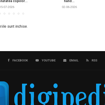
nătatea copiilor...
hand...
15-07-2026
02-06-2026
iile sunt inchise.
FACEBOOK
YOUTUBE
EMAIL
RSS