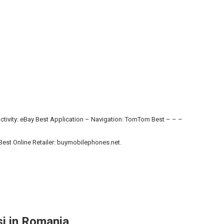
ctivity: eBay Best Application – Navigation: TomTom Best – – –
st Online Retailer: buymobilephones.net.
si in Romania