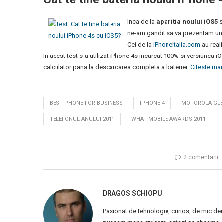
Inca de la
aparitia noului iOS5
s
ne-am gandit sa va prezentam un 
Cei de la
iPhoneItalia.com
au reali
In acest test s-a utilizat iPhone 4s incarcat 100% si versiunea iOS
calculator pana la descarcarea completa a bateriei.
Citeste mai
BEST PHONE FOR BUSINESS
IPHONE 4
MOTOROLA GL
TELEFONUL ANULUI 2011
WHAT MOBILE AWARDS 2011
2 comentarii
DRAGOS SCHIOPU
Pasionat de tehnologie, curios, de mic de