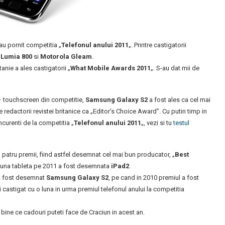
 au pornit competitia „
Telefonul anului 2011
„. Printre castigatorii
 Lumia 800
si
Motorola Gleam
.
anie a ales castigatorii „
What Mobile Awards 2011
„. S-au dat mii de
 – touchscreen din competitie,
Samsung Galaxy S2
a fost ales ca cel mai
 redactorii revistei britanice ca „Editor’s Choice Award”. Cu putin timp in
ncurenti de la competitia „
Telefonul anului 2011
„, vezi si tu
testul
a patru premii, fiind astfel desemnat cel mai bun producator, „
Best
 buna tableta pe 2011 a fost desemnata
iPad2
.
 a fost desemnat
Samsung Galaxy S2
, pe cand in 2010 premiul a fost
i castigat cu o luna in urma premiul telefonul anului la competitia
te bine ce cadouri puteti face de Craciun in acest an.