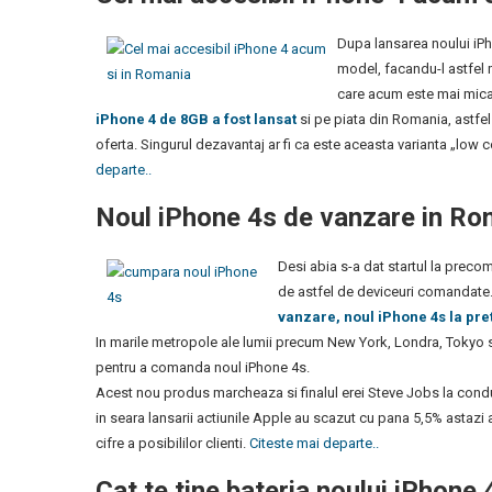
Dupa lansarea noului iPho
model, facandu-l astfel 
care acum este mai mica
iPhone 4 de 8GB a fost lansat
si pe piata din Romania, astfel
oferta. Singurul dezavantaj ar fi ca este aceasta varianta „low
departe..
Noul iPhone 4s de vanzare in Ro
Desi abia s-a dat startul la preco
de astfel de deviceuri comandate
vanzare, noul iPhone 4s la pre
In marile metropole ale lumii precum New York, Londra, Tokyo 
pentru a comanda noul iPhone 4s.
Acest nou produs marcheaza si finalul erei Steve Jobs la conduc
in seara lansarii actiunile Apple au scazut cu pana 5,5% astazi 
cifre a posibililor clienti.
Citeste mai departe..
Cat te tine bateria noului iPhone