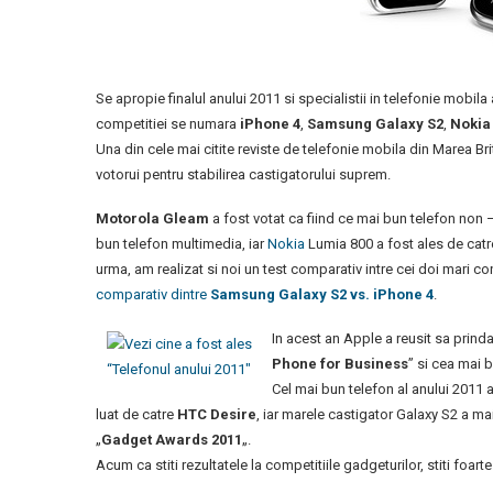
Se apropie finalul anului 2011 si specialistii in telefonie mobila
competitiei se numara
iPhone 4
,
Samsung Galaxy S2
,
Nokia
Una din cele mai citite reviste de telefonie mobila din Marea Brit
votorui pentru stabilirea castigatorului suprem.
Motorola Gleam
a fost votat ca fiind ce mai bun telefon non
bun telefon multimedia, iar
Nokia
Lumia 800 a fost ales de catre
urma, am realizat si noi un test comparativ intre cei doi mari co
comparativ dintre
Samsung Galaxy S2 vs. iPhone 4
.
In acest an Apple a reusit sa prind
Phone for Business
” si cea mai
Cel mai bun telefon al anului 2011
luat de catre
HTC Desire
, iar marele castigator Galaxy S2 a ma
„
Gadget Awards 2011
„.
Acum ca stiti rezultatele la competitiile gadgeturilor, stiti foar