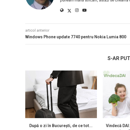
puneam mana stricam, astazi se cheama ca
articol anterior
Windows Phone update 7740 pentru Nokia Lumia 800
S-AR PUT
După o zi în București, de ce tot...
Vindecă DAI: