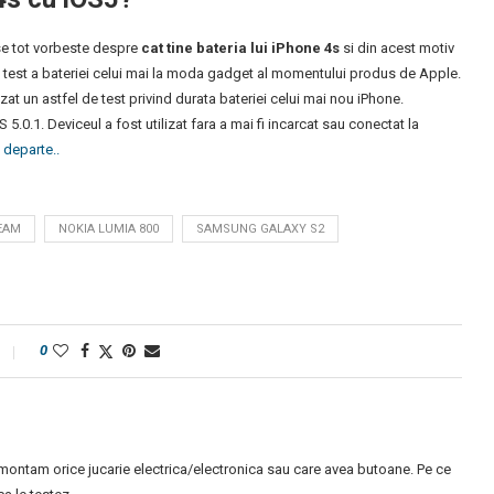
e tot vorbeste despre
cat tine bateria lui iPhone 4s
si din acest motiv
test a bateriei celui mai la moda gadget al momentului produs de Apple.
zat un astfel de test privind durata bateriei celui mai nou iPhone.
 5.0.1. Deviceul a fost utilizat fara a mai fi incarcat sau conectat la
 departe..
EAM
NOKIA LUMIA 800
SAMSUNG GALAXY S2
0
montam orice jucarie electrica/electronica sau care avea butoane. Pe ce