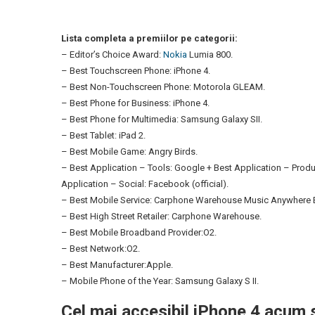
Lista completa a premiilor pe categorii:
– Editor’s Choice Award:
Nokia
Lumia 800.
– Best Touchscreen Phone: iPhone 4.
– Best Non-Touchscreen Phone: Motorola GLEAM.
– Best Phone for Business: iPhone 4.
– Best Phone for Multimedia: Samsung Galaxy SII.
– Best Tablet: iPad 2.
– Best Mobile Game: Angry Birds.
– Best Application – Tools: Google + Best Application – Produ
Application – Social: Facebook (official).
– Best Mobile Service: Carphone Warehouse Music Anywhere Be
– Best High Street Retailer: Carphone Warehouse.
– Best Mobile Broadband Provider:O2.
– Best Network:O2.
– Best Manufacturer:Apple.
– Mobile Phone of the Year: Samsung Galaxy S II.
Cel mai accesibil iPhone 4 acum 