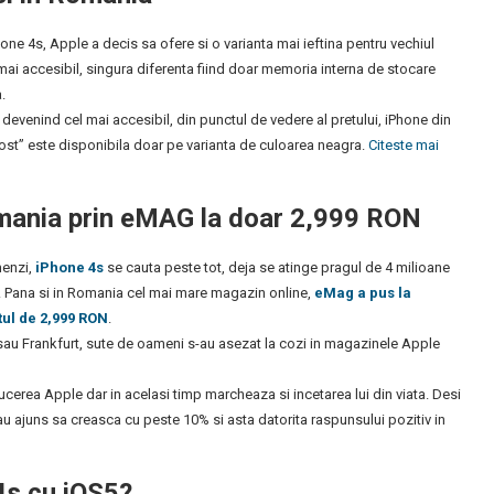
ne 4s, Apple a decis sa ofere si o varianta mai ieftina pentru vechiul
mai accesibil, singura diferenta fiind doar memoria interna de stocare
.
 devenind cel mai accesibil, din punctul de vedere al pretului, iPhone din
 cost” este disponibila doar pe varianta de culoarea neagra.
Citeste mai
mania prin eMAG la doar 2,999 RON
menzi,
iPhone 4s
se cauta peste tot, deja se atinge pragul de 4 milioane
. Pana si in Romania cel mai mare magazin online,
eMag a pus la
tul de 2,999 RON
.
sau Frankfurt, sute de oameni s-au asezat la cozi in magazinele Apple
erea Apple dar in acelasi timp marcheaza si incetarea lui din viata. Desi
au ajuns sa creasca cu peste 10% si asta datorita raspunsului pozitiv in
 4s cu iOS5?