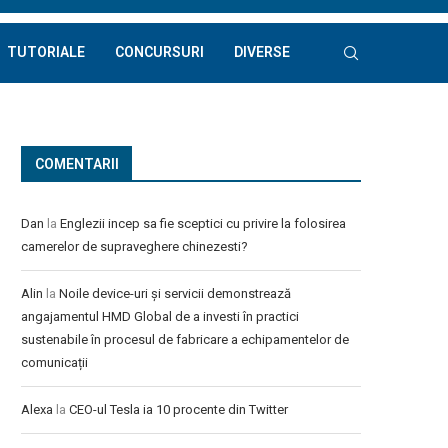
TUTORIALE
CONCURSURI
DIVERSE
COMENTARII
Dan
la
Englezii incep sa fie sceptici cu privire la folosirea
camerelor de supraveghere chinezesti?
Alin
la
Noile device-uri și servicii demonstrează
angajamentul HMD Global de a investi în practici
sustenabile în procesul de fabricare a echipamentelor de
comunicații
Alexa
la
CEO-ul Tesla ia 10 procente din Twitter