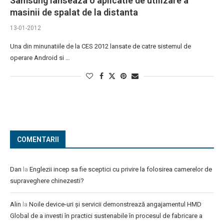
Samsung lanseaza o aplicatie de utilizare a
masinii de spalat de la distanta
13-01-2012
Una din minunatiile de la CES 2012 lansate de catre sistemul de
operare Android si …
COMENTARII
Dan
la
Englezii incep sa fie sceptici cu privire la folosirea camerelor de
supraveghere chinezesti?
Alin
la
Noile device-uri și servicii demonstrează angajamentul HMD
Global de a investi în practici sustenabile în procesul de fabricare a