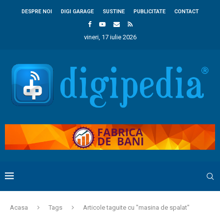
DESPRE NOI
DIGI GARAGE
SUSTINE
PUBLICITATE
CONTACT
vineri, 17 iulie 2026
Acasa
Tags
Articole taguite cu "masina de spalat"