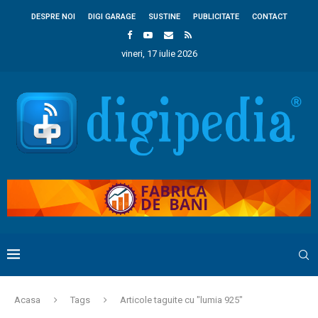
DESPRE NOI
DIGI GARAGE
SUSTINE
PUBLICITATE
CONTACT
vineri, 17 iulie 2026
Acasa
Tags
Articole taguite cu "lumia 925"