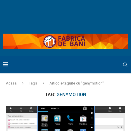
Acasa
Tags
Articole taguite cu "genymotion"
TAG:
GENYMOTION