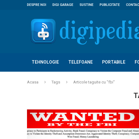
DESPRE NOI
DIGI GARAGE
SUSTINE
PUBLICITATE
CONTA
TEHNOLOGIE
TELEFOANE
PORTABILE
F
Acasa
Tags
Articole taguite cu "fbi"
T