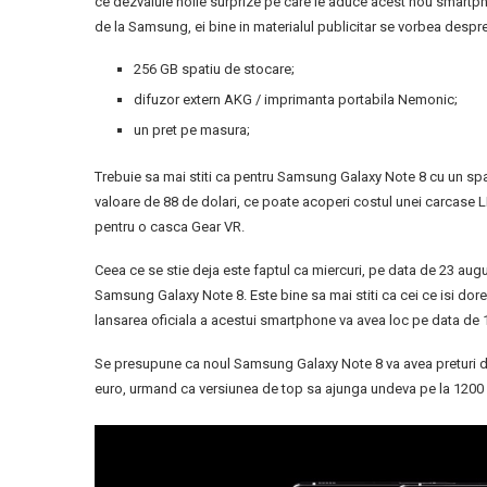
ce dezvaluie noile surprize pe care le aduce acest nou smartphon
de la Samsung, ei bine in materialul publicitar se vorbea despre
256 GB spatiu de stocare;
difuzor extern AKG / imprimanta portabila Nemonic;
un pret pe masura;
Trebuie sa mai stiti ca pentru Samsung Galaxy Note 8 cu un sp
valoare de 88 de dolari, ce poate acoperi costul unei carcase 
pentru o casca Gear VR.
Ceea ce se stie deja este faptul ca miercuri, pe data de 23 augu
Samsung Galaxy Note 8. Este bine sa mai stiti ca cei ce isi do
lansarea oficiala a acestui smartphone va avea loc pe data de 
Se presupune ca noul Samsung Galaxy Note 8 va avea preturi dest
euro, urmand ca versiunea de top sa ajunga undeva pe la 1200 