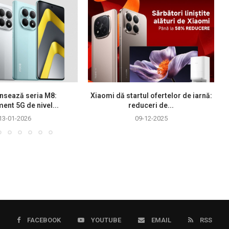
nsează seria M8:
Xiaomi dă startul ofertelor de iarnă:
ment 5G de nivel...
reduceri de...
13-01-2026
09-12-2025
FACEBOOK
YOUTUBE
EMAIL
RSS