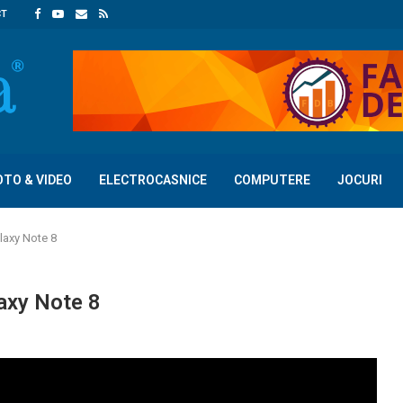
CT
OTO & VIDEO
ELECTROCASNICE
COMPUTERE
JOCURI
laxy Note 8
axy Note 8