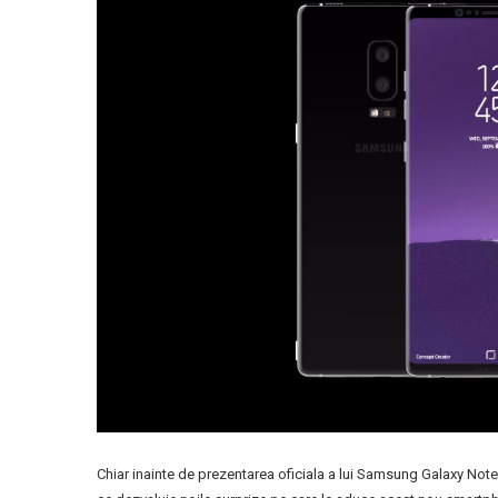
Chiar inainte de prezentarea oficiala a lui Samsung Galaxy Note