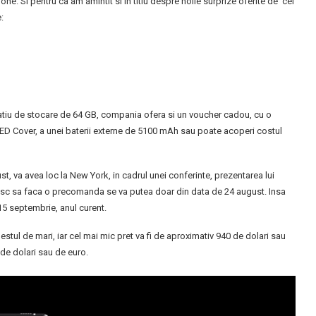
e. Si pentru ca am amintit si in titlu despre noile surprize oferite de cei
:
atiu de stocare de 64 GB, compania ofera si un voucher cadou, cu o
LED Cover, a unei baterii externe de 5100 mAh sau poate acoperi costul
st, va avea loc la New York, in cadrul unei conferinte, prezentarea lui
resc sa faca o precomanda se va putea doar din data de 24 august. Insa
15 septembrie, anul curent.
ul de mari, iar cel mai mic pret va fi de aproximativ 940 de dolari sau
de dolari sau de euro.