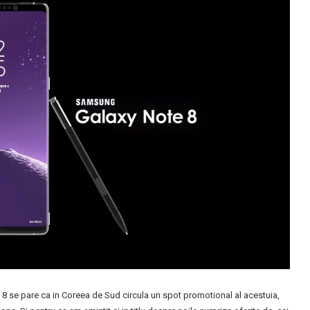
 8 se pare ca in Coreea de Sud circula un spot promotional al acestuia,