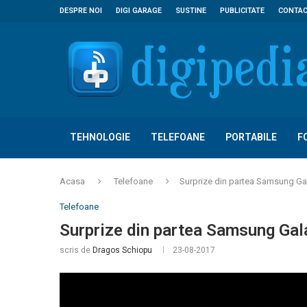
DESPRE NOI
DIGI GARAGE
SUSTINE
PUBLICITATE
CONTA
TEHNOLOGIE
TELEFOANE
PORTABILE
F
Acasa
Telefoane
Surprize din partea Samsung Ga
Telefoane
Surprize din partea Samsung Gal
scris de
Dragos Schiopu
23-08-2017