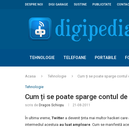
DESPRE NOI
DIGI GARAGE
SUSTINE
PUBLICITATE
CONTA
TEHNOLOGIE
TELEFOANE
PORTABILE
F
Acasa
Tehnologie
Cum ți se poate sparge contul 
Tehnologie
Cum ți se poate sparge contul de
scris de
Dragos Schiopu
21-08-2011
În ultima vreme,
Twitter
a devenit ținta mai multor hackeri care au
intermediul acestuia
au luat amploare
. Cum se manifestă ace