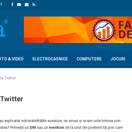
CT
OTO & VIDEO
ELECTROCASNICE
COMPUTERE
JOCURI
de Twitter
 Twitter
 exploatat vulnerabilitățile acestuia, iar virușii și scam-urile trimise prin
stea? Primești un
DM
sau un
mention
de la unul din prietenii tăi prin care