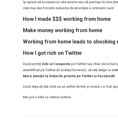
își spune să accesezi un site anume sau să participi la cine ști
cele mai des folosite subiecte de abordare a victimelor sunt:
How I made $$$ working from home
Make money working from home
Working from home leads to shocking 
How I got rich on Twitter
Dacă primiți
link-uri suspecte
pe Twitter sau chiar de la buni 
autentificat pe Twitter (în același browser), vă veți alege cu
con
Mare atenție la linkurile primite pe Twitter și Facebook!
Dacă deja ați dat click pe un astfel de link și contul v-a fost spa
Mai jos o listă cu câteva victime: