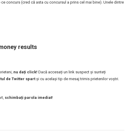
e ce concurs (cred că asta cu concursul a prins cel mai bine). Unele dintre
money results
prieteni,
nu dați click!
Dacă accesați un link suspect și sunteți
tul de Twitter spart
și cu același tip de mesaj trimis prietenilor voștri.
rt,
schimbați parola imediat
!