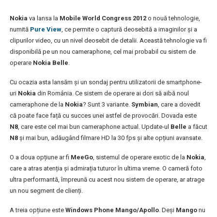
Nokia
va lansa la
Mobile World Congress 2012
o nouă tehnologie,
numită
Pure View
, ce permite o captură deosebită a imaginilor şi a
clipurilor video, cu un nivel deosebit de detalii. Această tehnologie va fi
disponibilă pe un nou cameraphone, cel mai probabil cu sistem de
operare
Nokia Belle
.
Cu ocazia asta lansăm și un sondaj pentru utilizatorii de smartphone-
uri
Nokia
din România. Ce sistem de operare ai dori să aibă noul
cameraphone de la
Nokia
? Sunt 3 variante.
Symbian
, care a dovedit
că poate face față cu succes unei astfel de provocări. Dovada este
N8
, care este cel mai bun cameraphone actual. Update-ul
Belle
a făcut
N8
și mai bun, adăugând filmare HD la 30 fps și alte opțiuni avansate.
O a doua opțiune ar fi
MeeGo
, sistemul de operare exotic de la
Nokia
,
care a atras atenția și admirația tuturor în ultima vreme. O cameră foto
ultra performantă, împreună cu acest nou sistem de operare, ar atrage
un nou segment de clienți.
A treia opțiune este
Windows Phone Mango/Apollo
. Deși
Mango
nu