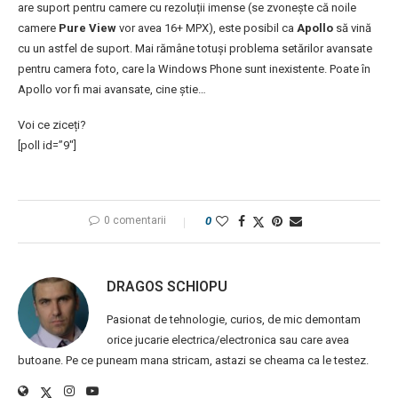
are suport pentru camere cu rezoluții imense (se zvonește că noile
camere
Pure View
vor avea 16+ MPX), este posibil ca
Apollo
să vină
cu un astfel de suport. Mai rămâne totuși problema setărilor avansate
pentru camera foto, care la Windows Phone sunt inexistente. Poate în
Apollo vor fi mai avansate, cine știe…
Voi ce ziceți?
[poll id=”9″]
0 comentarii
0
DRAGOS SCHIOPU
Pasionat de tehnologie, curios, de mic demontam
orice jucarie electrica/electronica sau care avea
butoane. Pe ce puneam mana stricam, astazi se cheama ca le testez.