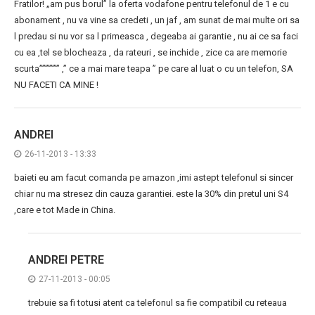
Fratilor! „am pus borul” la oferta vodafone pentru telefonul de 1 e cu
abonament , nu va vine sa credeti , un jaf , am sunat de mai multe ori sa
l predau si nu vor sa l primeasca , degeaba ai garantie , nu ai ce sa faci
cu ea ,tel se blocheaza , da rateuri , se inchide , zice ca are memorie
scurta””””””” ,” ce a mai mare teapa ” pe care al luat o cu un telefon, SA
NU FACETI CA MINE !
ANDREI
26-11-2013 - 13:33
baieti eu am facut comanda pe amazon ,imi astept telefonul si sincer
chiar nu ma stresez din cauza garantiei. este la 30% din pretul uni S4
,care e tot Made in China.
ANDREI PETRE
27-11-2013 - 00:05
trebuie sa fi totusi atent ca telefonul sa fie compatibil cu reteaua