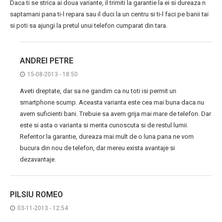
Daca ti se strica ai doua variante, il trimiti la garantie la ei si dureaza n
saptamani pana ti-l repara sau il duci la un centru si ti-l faci pe banii tai
si poti sa ajungi la pretul unui telefon cumparat din tara.
ANDREI PETRE
15-08-2013 - 18:50
Aveti dreptate, dar sa ne gandim ca nu toti isi permit un
smartphone scump. Aceasta varianta este cea mai buna daca nu
avem suficienti bani. Trebuie sa avem grija mai mare de telefon. Dar
este si asta o varianta si merita cunoscuta si de restul lumii.
Referitor la garantie, dureaza mai mult de o luna pana ne vom
bucura din nou de telefon, dar mereu exista avantaje si
dezavantaje.
PILSIU ROMEO
03-11-2013 - 12:54