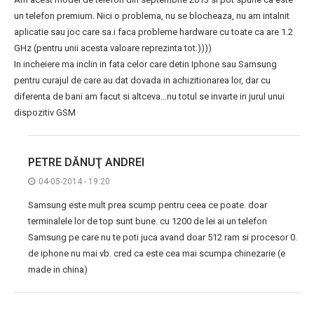
un telefon premium. Nici o problema, nu se blocheaza, nu am intalnit
aplicatie sau joc care sa.i faca probleme hardware cu toate ca are 1.2
GHz (pentru unii acesta valoare reprezinta tot:))))
In incheiere ma inclin in fata celor care detin Iphone sau Samsung
pentru curajul de care au dat dovada in achizitionarea lor, dar cu
diferenta de bani am facut si altceva…nu totul se invarte in jurul unui
dispozitiv GSM
PETRE DĂNUŢ ANDREI
04-05-2014 - 19:20
Samsung este mult prea scump pentru ceea ce poate. doar
terminalele lor de top sunt bune. cu 1200 de lei ai un telefon
Samsung pe care nu te poti juca avand doar 512 ram si procesor 0.
de iphone nu mai vb. cred ca este cea mai scumpa chinezarie (e
made in china)