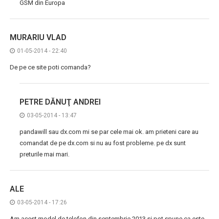
GSM din Europa
MURARIU VLAD
01-05-2014 - 22:40
De pe ce site poti comanda?
PETRE DĂNUŢ ANDREI
03-05-2014 - 13:47
pandawill sau dx.com mi se par cele mai ok. am prieteni care au
comandat de pe dx.com si nu au fost probleme. pe dx sunt
preturile mai mari.
ALE
03-05-2014 - 17:26
Am acest model de telefon din septembrie 2013 si pot spune ca este