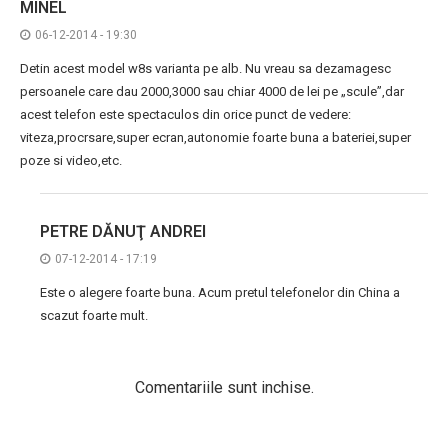
MINEL
06-12-2014 - 19:30
Detin acest model w8s varianta pe alb. Nu vreau sa dezamagesc
persoanele care dau 2000,3000 sau chiar 4000 de lei pe „scule”,dar
acest telefon este spectaculos din orice punct de vedere:
viteza,procrsare,super ecran,autonomie foarte buna a bateriei,super
poze si video,etc.
PETRE DĂNUŢ ANDREI
07-12-2014 - 17:19
Este o alegere foarte buna. Acum pretul telefonelor din China a
scazut foarte mult.
Comentariile sunt inchise.