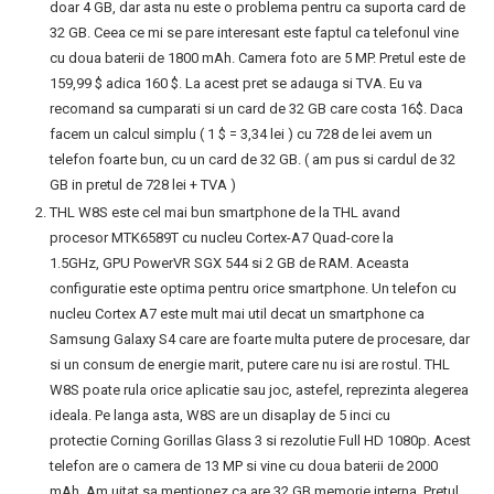
doar 4 GB, dar asta nu este o problema pentru ca suporta card de
32 GB. Ceea ce mi se pare interesant este faptul ca telefonul vine
cu doua baterii de 1800 mAh. Camera foto are 5 MP. Pretul este de
159,99 $ adica 160 $. La acest pret se adauga si TVA. Eu va
recomand sa cumparati si un card de 32 GB care costa 16$. Daca
facem un calcul simplu ( 1 $ = 3,34 lei ) cu 728 de lei avem un
telefon foarte bun, cu un card de 32 GB. ( am pus si cardul de 32
GB in pretul de 728 lei + TVA )
THL W8S este cel mai bun smartphone de la THL avand
procesor MTK6589T cu nucleu Cortex-A7 Quad-core la
1.5GHz, GPU PowerVR SGX 544 si 2 GB de RAM. Aceasta
configuratie este optima pentru orice smartphone. Un telefon cu
nucleu Cortex A7 este mult mai util decat un smartphone ca
Samsung Galaxy S4 care are foarte multa putere de procesare, dar
si un consum de energie marit, putere care nu isi are rostul. THL
W8S poate rula orice aplicatie sau joc, astefel, reprezinta alegerea
ideala. Pe langa asta, W8S are un disaplay de 5 inci cu
protectie Corning Gorillas Glass 3 si rezolutie Full HD 1080p. Acest
telefon are o camera de 13 MP si vine cu doua baterii de 2000
mAh. Am uitat sa mentionez ca are 32 GB memorie interna. Pretul