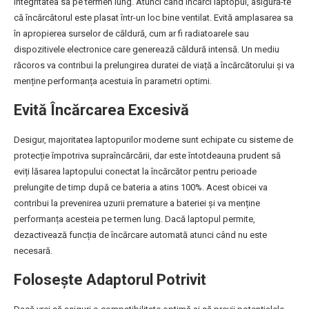
integritatea sa pe termen lung. Atunci când încarci laptopul, asigură-te
că încărcătorul este plasat într-un loc bine ventilat. Evită amplasarea sa
în apropierea surselor de căldură, cum ar fi radiatoarele sau
dispozitivele electronice care generează căldură intensă. Un mediu
răcoros va contribui la prelungirea duratei de viață a încărcătorului și va
menține performanța acestuia în parametri optimi.
Evită Încărcarea Excesivă
Desigur, majoritatea laptopurilor moderne sunt echipate cu sisteme de
protecție împotriva supraîncărcării, dar este întotdeauna prudent să
eviți lăsarea laptopului conectat la încărcător pentru perioade
prelungite de timp după ce bateria a atins 100%. Acest obicei va
contribui la prevenirea uzurii premature a bateriei și va menține
performanța acesteia pe termen lung. Dacă laptopul permite,
dezactivează funcția de încărcare automată atunci când nu este
necesară.
Folosește Adaptorul Potrivit