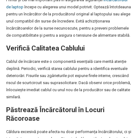
de laptop
începe cu alegerea unui model potrivit. Optează întotdeauna
pentru un încărcător de la producătorul original al laptopului sau alege
unul compatibil din surse de încredere. Evită achiziționarea
încărcătoarelor de la surse necunoscute, pentru a preveni problemele
de compatibilitate și pentru a asigura o tensiune de alimentare stabilă.
Verifică Calitatea Cablului
Cablul de încărcare este o componentă esențială care merită atenție
deplină. Periodic, verifică starea cablului pentru a identifica eventuale
deteriorări. Fisurile sau zgârieturile pot expune firele interne, crescând
riscul de scurtcircuit sau suprasolicitare. Dacă observi orice problemă,
înlocuiește imediat cablul cu unul nou de la producător sau de calitate
similară.
Păstrează Încărcătorul în Locuri
Răcoroase
Căldura excesivă poate afecta nu doar performanța încărcătorului, ci și