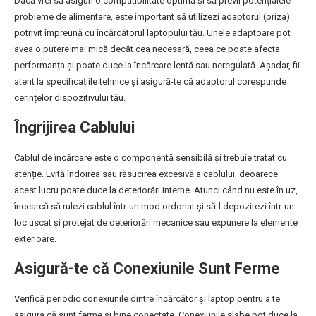
Dacă vrei să asiguri o compatibilitate optimă și să previi potențialele
probleme de alimentare, este important să utilizezi adaptorul (priza)
potrivit împreună cu încărcătorul laptopului tău. Unele adaptoare pot
avea o putere mai mică decât cea necesară, ceea ce poate afecta
performanța și poate duce la încărcare lentă sau neregulată. Așadar, fii
atent la specificațiile tehnice și asigură-te că adaptorul corespunde
cerințelor dispozitivului tău.
Îngrijirea Cablului
Cablul de încărcare este o componentă sensibilă și trebuie tratat cu
atenție. Evită îndoirea sau răsucirea excesivă a cablului, deoarece
acest lucru poate duce la deteriorări interne. Atunci când nu este în uz,
încearcă să rulezi cablul într-un mod ordonat și să-l depozitezi într-un
loc uscat și protejat de deteriorări mecanice sau expunere la elemente
exterioare.
Asigură-te că Conexiunile Sunt Ferme
Verifică periodic conexiunile dintre încărcător și laptop pentru a te
asigura că sunt ferme și bine conectate. Conexiunile slabe pot duce la