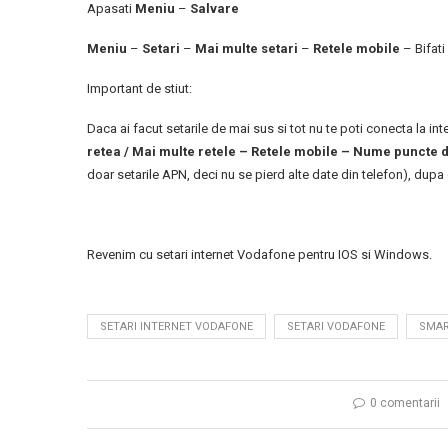
Apasati
Meniu
–
Salvare
Meniu
–
Setari
–
Mai multe setari
–
Retele mobile
– Bifati
Important de stiut:
Daca ai facut setarile de mai sus si tot nu te poti conecta la in
retea / Mai multe retele – Retele mobile – Nume puncte 
doar setarile APN, deci nu se pierd alte date din telefon), dupa 
Revenim cu setari internet Vodafone pentru IOS si Windows.
SETARI INTERNET VODAFONE
SETARI VODAFONE
SMAR
0 comentarii