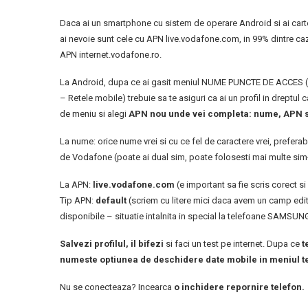
Daca ai un smartphone cu sistem de operare Android si ai cart
ai nevoie sunt cele cu APN live.vodafone.com, in 99% dintre ca
APN internet.vodafone.ro.
La Android, dupa ce ai gasit meniul NUME PUNCTE DE ACCES (car
– Retele mobile) trebuie sa te asiguri ca ai un profil in dreptul
de meniu si alegi
APN nou unde vei completa: nume, APN si
La nume: orice nume vrei si cu ce fel de caractere vrei, preferabi
de Vodafone (poate ai dual sim, poate folosesti mai multe sim-uri
La APN:
live.vodafone.com
(e important sa fie scris corect si 
Tip APN:
default
(scriem cu litere mici daca avem un camp edi
disponibile – situatie intalnita in special la telefoane SAMSUN
Salvezi profilul, il bifezi
si faci un test pe internet. Dupa ce
t
numeste optiunea de deschidere date mobile in meniul te
Nu se conecteaza? Incearca
o inchidere repornire telefon.