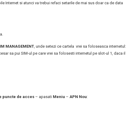
 Internet si atunci va trebui refaci setarile de mai sus doar ca de data
a.
 SIM MANAGEMENT
, unde setezi ce cartela vrei sa foloseasca internetul:
sar sa pui SIM-ul pe care vrei sa folosesti internetul pe slot-ul 1, daca il
 puncte de acces
– apasati
Meniu
–
APN
Nou
: