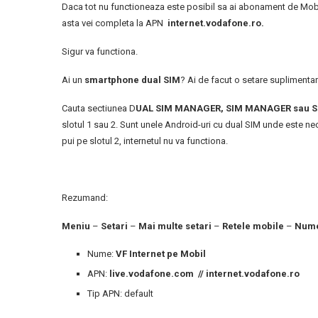
Daca tot nu functioneaza este posibil sa ai abonament de Mobile
asta vei completa la APN
internet.vodafone.ro.
Sigur va functiona.
Ai un
smartphone dual SIM
? Ai de facut o setare suplimentar
Cauta sectiunea D
UAL SIM MANAGER, SIM MANAGER sau
slotul 1 sau 2. Sunt unele Android-uri cu dual SIM unde este nece
pui pe slotul 2, internetul nu va functiona.
Rezumand:
Meniu
–
Setari
–
Mai multe setari
–
Retele mobile
–
Nume
Nume:
VF Internet pe Mobil
APN:
live.vodafone.com // internet.vodafone.ro
Tip APN: default