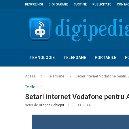
DESPRE NOI
DIGI GARAGE
SUSTINE
PUBLICITATE
CONTA
TEHNOLOGIE
TELEFOANE
PORTABILE
F
Acasa
Telefoane
Setari internet Vodafone pentru
Telefoane
Setari internet Vodafone pentru 
scris de
Dragos Schiopu
03-11-2014