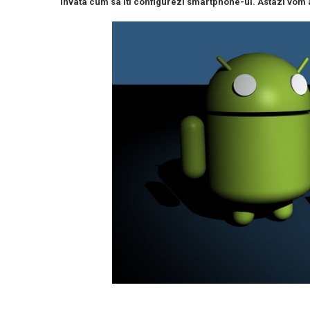
invata cum sa iti configurezi smartphone-ul. Astazi vom