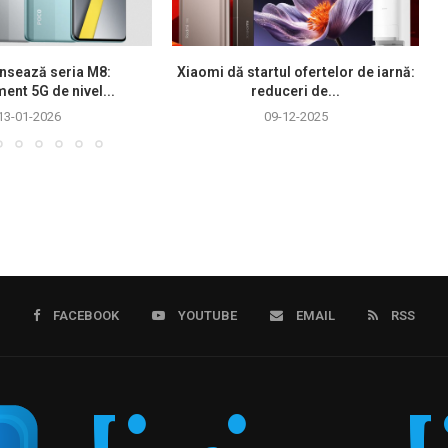
nsează seria M8:
Xiaomi dă startul ofertelor de iarnă:
ment 5G de nivel...
reduceri de...
13-01-2026
09-12-2025
FACEBOOK
YOUTUBE
EMAIL
RSS