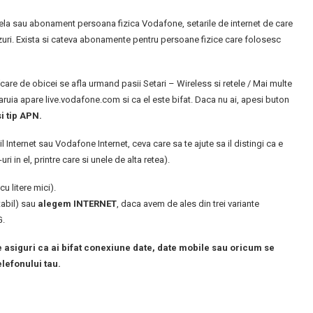
ela sau abonament persoana fizica Vodafone, setarile de internet de care
zuri. Exista si cateva abonamente pentru persoane fizice care folosesc
e de obicei se afla urmand pasii Setari – Wireless si retele / Mai multe
 caruia apare live.vodafone.com si ca el este bifat. Daca nu ai, apesi buton
 tip APN.
l Internet sau Vodafone Internet, ceva care sa te ajute sa il distingi ca e
 in el, printre care si unele de alta retea).
cu litere mici).
tabil) sau
alegem INTERNET
, daca avem de ales din trei variante
G.
e asiguri ca ai bifat conexiune date, date mobile sau oricum se
lefonului tau.