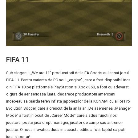
FIFA 11
Sub sloganul „We are 11” producatorii de la EA Sports au lansat jocul
FIFA 11. Pentru varianta de PC noul „engine” ,care a fost disponibil inca
din FIFA 10 pe platformele PlayStation si Xbox 360, a fost cu adevarat
o gura de aer serioasa luata, deoarece producatorii americani
incepeau sa piarda teren inf ata japonezilor de la KONAMI cu al lor Pro
Evolution Soccer, care a crescut de la an la an. De asemenea „Manager
Mode” a fost inlocuit de „Career Mode” care a adus functii noi:
jucatorul poate juca drept manager, jucator de camp sau antrenor-
jucator. O noua inovatie adusa in aceasta editie a fost faptul ca poti
juca si portar!