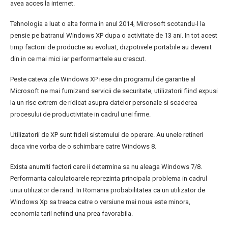
avea acces la internet.
Tehnologia a luat o alta forma in anul 2014, Microsoft scotandu-l la
pensie pe batranul Windows XP dupa o activitate de 13 ani. In tot acest
timp factorii de productie au evoluat, dizpotivele portabile au devenit
din in ce mai mici iar performantele au crescut.
Peste cateva zile Windows XP iese din programul de garantie al
Microsoft ne mai furnizand servicii de securitate, utilizatorii fiind expusi
la un risc extrem de ridicat asupra datelor personale si scaderea
procesului de productivitate in cadrul unei firme.
Utilizatorii de XP sunt fideli sistemului de operare. Au unele retineri
daca vine vorba de o schimbare catre Windows 8.
Exista anumiti factori care ii determina sa nu aleaga Windows 7/8.
Performanta calculatoarele reprezinta principala problema in cadrul
unui utilizator de rand. In Romania probabilitatea ca un utilizator de
Windows Xp sa treaca catre o versiune mai noua este minora,
economia tarii nefiind una prea favorabila.