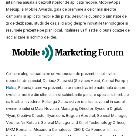
intalnirea anuala a dezvoltatorilor de aplicatii mobile, MobileApps
Meetup, si Mobile Awards, gala de premiere a celor mai inedite
campanii si aplicatii mobile din piata. Sesiunile cuprind o jumatate de
zi de dezbateri, studii de caz si dialog despre inovatiile tehnologice si
resursele prezente pe plan local. Intalnirea va fi astfel o buna ocazie de
socializare si schimb de idei.
Cei care aleg sa participe se vor bucura de prezenta unui invitat
deosebit de special, Dariusz Zalewski (Services Head, Central Europe,
Nokia
, Polonia), care va prezenta o perspectiva internationala despre
evolutia mobile din ultimul an si schimbarile pe care specialistii trebuie
sa le aiba in vedere. Pe langa Zalewski vor mai lua cuvantul in cadrul
evenimentului si Maia Novolan, Managing Director, Syscom Digital;
Ylyan, Creative Director, Ilyan.com; Bogdan Apostol, General Manager,
Voxline; Nir Refuah, General Manager and Chief Techonology Officer,
MRM Romania; Alexandru Cernatescu, CEO & Co-Founder, Infinit