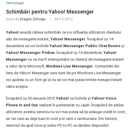
Tehnologie
Schimbări pentru Yahoo! Messenger
scris de
Dragos Schiopu
06-12-2012
Yahoo!
anunță câteva schimbări ce vor influența utilizatorii clientului
său de mesagerie instant,
Yahoo! Messenger
. Începând cu 14
decembrie se vor închide
Yahoo! Messenger Public Chat Rooms
și
Yahoo! Messenger Pinbox
. Începând cu 14 decembrie,
Yahoo!
Messenger
nu va mai fi interoperabil cu clientul de mesagerie instant
a celor de la Microsoft,
Windows Live Messenger
. Contactele din
lista de Yahoo! Mesenger care sunt de pe Windows Live Messenger
vor apărea cu un font gri și nu se vor mai putea trimite mesaje instant
către aceștia.
Începând cu 30 ianuarie 2013
Yahoo!
va închide și
Yahoo! Voice
Phone In and Out
, realizat în parteneriat cu Jajah. Începând de astăzi
utilizatorii acestui serviciu nu vor mai putea să își adauge credit în cont,
iar cei care au deja bani în cont pot cere o rambursare. Din fericire,
serviciul de apel voce și video PC-to-PC va rămâne disponibil.