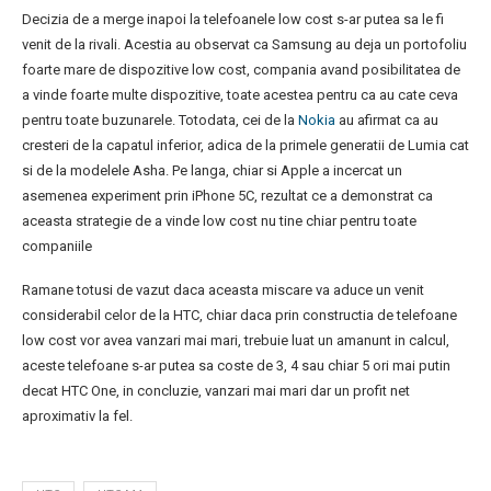
Decizia de a merge inapoi la telefoanele low cost s-ar putea sa le fi
venit de la rivali. Acestia au observat ca Samsung au deja un portofoliu
foarte mare de dispozitive low cost, compania avand posibilitatea de
a vinde foarte multe dispozitive, toate acestea pentru ca au cate ceva
pentru toate buzunarele. Totodata, cei de la
Nokia
au afirmat ca au
cresteri de la capatul inferior, adica de la primele generatii de Lumia cat
si de la modelele Asha. Pe langa, chiar si Apple a incercat un
asemenea experiment prin iPhone 5C, rezultat ce a demonstrat ca
aceasta strategie de a vinde low cost nu tine chiar pentru toate
companiile
Ramane totusi de vazut daca aceasta miscare va aduce un venit
considerabil celor de la HTC, chiar daca prin constructia de telefoane
low cost vor avea vanzari mai mari, trebuie luat un amanunt in calcul,
aceste telefoane s-ar putea sa coste de 3, 4 sau chiar 5 ori mai putin
decat HTC One, in concluzie, vanzari mai mari dar un profit net
aproximativ la fel.