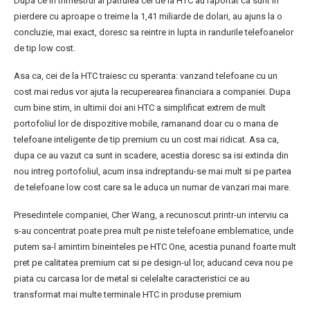
Dupa ce in trimestrul al patrulea cei de la HTC au raportat ca sunt in
pierdere cu aproape o treime la 1,41 miliarde de dolari, au ajuns la o
concluzie, mai exact, doresc sa reintre in lupta in randurile telefoanelor
de tip low cost.
Asa ca, cei de la HTC traiesc cu speranta: vanzand telefoane cu un
cost mai redus vor ajuta la recuperearea financiara a companiei. Dupa
cum bine stim, in ultimii doi ani HTC a simplificat extrem de mult
portofoliul lor de dispozitive mobile, ramanand doar cu o mana de
telefoane inteligente de tip premium cu un cost mai ridicat. Asa ca,
dupa ce au vazut ca sunt in scadere, acestia doresc sa isi extinda din
nou intreg portofoliul, acum insa indreptandu-se mai mult si pe partea
de telefoane low cost care sa le aduca un numar de vanzari mai mare.
Presedintele companiei, Cher Wang, a recunoscut printr-un interviu ca
s-au concentrat poate prea mult pe niste telefoane emblematice, unde
putem sa-l amintim bineinteles pe HTC One, acestia punand foarte mult
pret pe calitatea premium cat si pe design-ul lor, aducand ceva nou pe
piata cu carcasa lor de metal si celelalte caracteristici ce au
transformat mai multe terminale HTC in produse premium