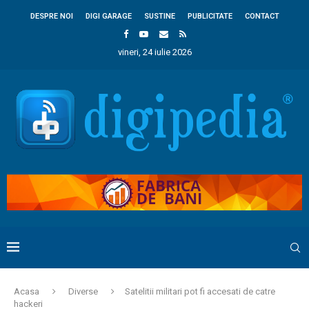
DESPRE NOI
DIGI GARAGE
SUSTINE
PUBLICITATE
CONTACT
vineri, 24 iulie 2026
Acasa
Diverse
Satelitii militari pot fi accesati de catre
hackeri