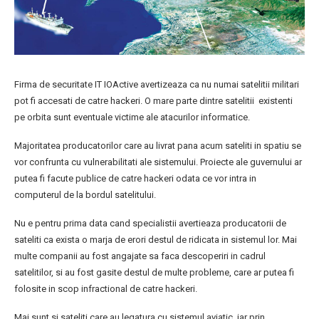
Firma de securitate IT IOActive avertizeaza ca nu numai satelitii militari
pot fi accesati de catre hackeri. O mare parte dintre satelitii existenti
pe orbita sunt eventuale victime ale atacurilor informatice.
Majoritatea producatorilor care au livrat pana acum sateliti in spatiu se
vor confrunta cu vulnerabilitati ale sistemului. Proiecte ale guvernului ar
putea fi facute publice de catre hackeri odata ce vor intra in
computerul de la bordul satelitului.
Nu e pentru prima data cand specialistii avertieaza producatorii de
sateliti ca exista o marja de erori destul de ridicata in sistemul lor. Mai
multe companii au fost angajate sa faca descoperiri in cadrul
satelitilor, si au fost gasite destul de multe probleme, care ar putea fi
folosite in scop infractional de catre hackeri.
Mai sunt si sateliti care au legatura cu sistemul aviatic, iar prin