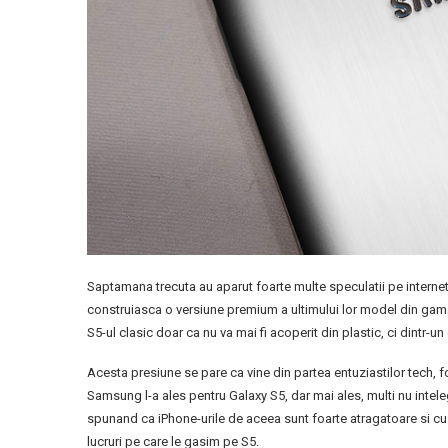
Saptamana trecuta au aparut foarte multe speculatii pe interne
construiasca o versiune premium a ultimului lor model din gama
S5-ul clasic doar ca nu va mai fi acoperit din plastic, ci dintr-un
Acesta presiune se pare ca vine din partea entuziastilor tech, f
Samsung l-a ales pentru Galaxy S5, dar mai ales, multi nu intele
spunand ca iPhone-urile de aceea sunt foarte atragatoare si cu un
lucruri pe care le gasim pe S5.