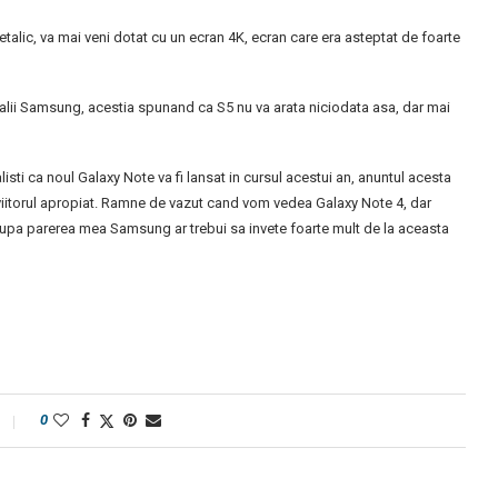
talic, va mai veni dotat cu un ecran 4K, ecran care era asteptat de foarte
ialii Samsung, acestia spunand ca S5 nu va arata niciodata asa, dar mai
isti ca noul Galaxy Note va fi lansat in cursul acestui an, anuntul acesta
 viitorul apropiat. Ramne de vazut cand vom vedea Galaxy Note 4, dar
upa parerea mea Samsung ar trebui sa invete foarte mult de la aceasta
0