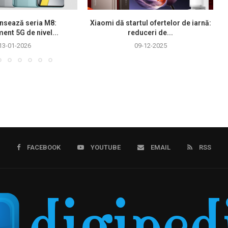
nsează seria M8:
Xiaomi dă startul ofertelor de iarnă:
ment 5G de nivel...
reduceri de...
13-01-2026
09-12-2025
FACEBOOK
YOUTUBE
EMAIL
RSS