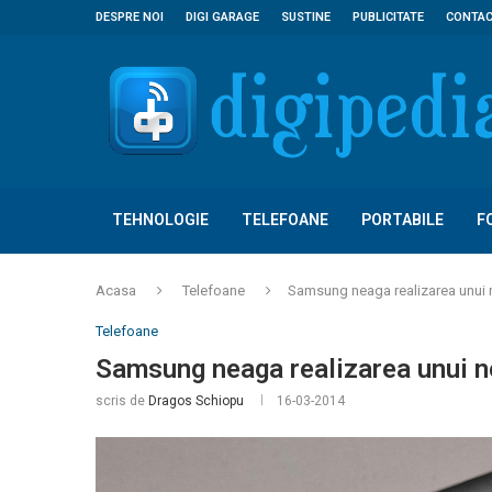
DESPRE NOI
DIGI GARAGE
SUSTINE
PUBLICITATE
CONTA
TEHNOLOGIE
TELEFOANE
PORTABILE
F
Acasa
Telefoane
Samsung neaga realizarea unui 
Telefoane
Samsung neaga realizarea unui n
scris de
Dragos Schiopu
16-03-2014