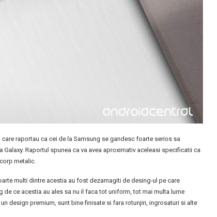
t care raportau ca cei de la Samsung se gandesc foarte serios sa
 Galaxy. Raportul spunea ca va avea aproximativ aceleasi specificatii ca
 corp metalic.
oarte multi dintre acestia au fost dezamagiti de desing-ul pe care
g de ce acestia au ales sa nu il faca tot uniform, tot mai multa lume
 design premium, sunt bine finisate si fara rotunjiri, ingrosaturi si alte