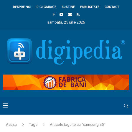
DESPRE NOI
DIGI GARAGE
SUSTINE
PUBLICITATE
CONTACT
sâmbătă, 25 iulie 2026
Acasa
Tags
Articole taguite cu "samsung s5"