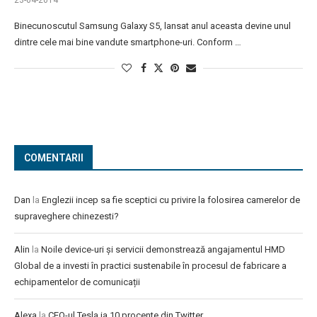
23-04-2014
Binecunoscutul Samsung Galaxy S5, lansat anul aceasta devine unul
dintre cele mai bine vandute smartphone-uri. Conform …
COMENTARII
Dan
la
Englezii incep sa fie sceptici cu privire la folosirea camerelor de
supraveghere chinezesti?
Alin
la
Noile device-uri și servicii demonstrează angajamentul HMD
Global de a investi în practici sustenabile în procesul de fabricare a
echipamentelor de comunicații
Alexa
la
CEO-ul Tesla ia 10 procente din Twitter