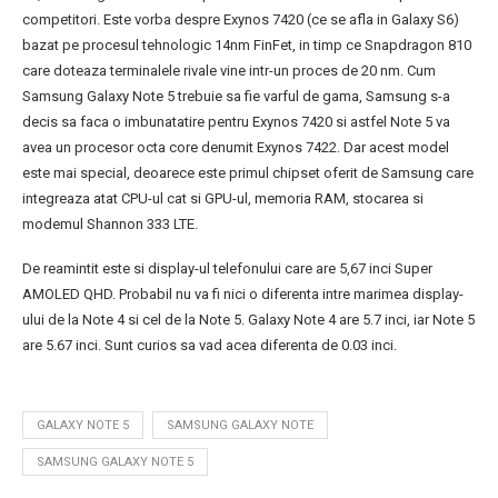
competitori. Este vorba despre Exynos 7420 (ce se afla in Galaxy S6)
bazat pe procesul tehnologic 14nm FinFet, in timp ce Snapdragon 810
care doteaza terminalele rivale vine intr-un proces de 20 nm. Cum
Samsung Galaxy Note 5 trebuie sa fie varful de gama, Samsung s-a
decis sa faca o imbunatatire pentru Exynos 7420 si astfel Note 5 va
avea un procesor octa core denumit Exynos 7422. Dar acest model
este mai special, deoarece este primul chipset oferit de Samsung care
integreaza atat CPU-ul cat si GPU-ul, memoria RAM, stocarea si
modemul Shannon 333 LTE.
De reamintit este si display-ul telefonului care are 5,67 inci Super
AMOLED QHD. Probabil nu va fi nici o diferenta intre marimea display-
ului de la Note 4 si cel de la Note 5. Galaxy Note 4 are 5.7 inci, iar Note 5
are 5.67 inci. Sunt curios sa vad acea diferenta de 0.03 inci.
GALAXY NOTE 5
SAMSUNG GALAXY NOTE
SAMSUNG GALAXY NOTE 5