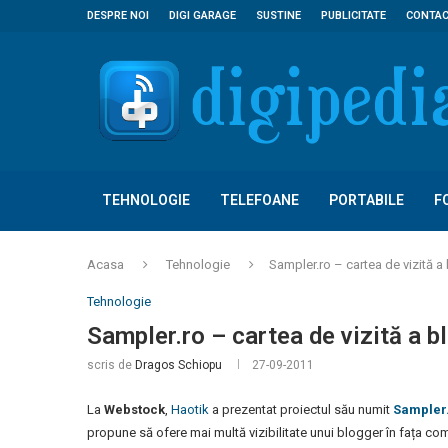
DESPRE NOI
DIGI GARAGE
SUSTINE
PUBLICITATE
CONTA
TEHNOLOGIE
TELEFOANE
PORTABILE
F
Acasa
Tehnologie
Sampler.ro – cartea de vizită a
Tehnologie
Sampler.ro – cartea de vizită a b
scris de
Dragos Schiopu
27-09-2011
La
Webstock
,
Haotik
a prezentat proiectul său numit
Sampler
propune să ofere mai multă vizibilitate unui blogger în fața co