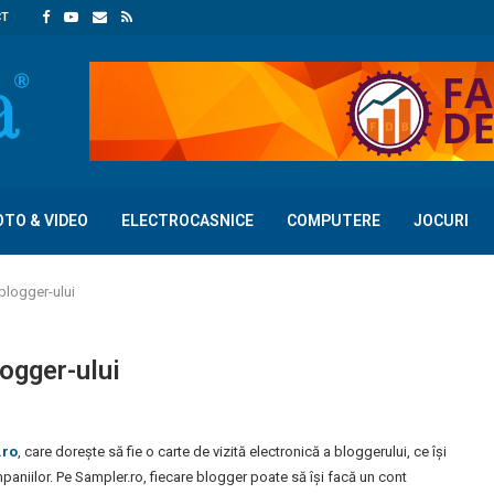
CT
OTO & VIDEO
ELECTROCASNICE
COMPUTERE
JOCURI
 blogger-ului
logger-ului
.ro
, care dorește să fie o carte de vizită electronică a bloggerului, ce își
mpaniilor.
Pe Sampler.ro, fiecare blogger poate să își facă un cont