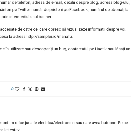
 număr de telefon, adresa de e-mail, detalii despre blog, adresa blog-ului,
măritori pe Twitter, număr de prieteni pe Facebook, numărul de abonați la
 prin intermediul unui banner.
 accesate de către cei care doresc să vizualizeze informații despre voi.
accesa la adresa http://sampler.ro/manafu.
 în utilizare sau descoperiți un bug, contactați-l pe Haotik sau lăsați un
0
montam orice jucarie electrica/electronica sau care avea butoane. Pe ce
 le testez.