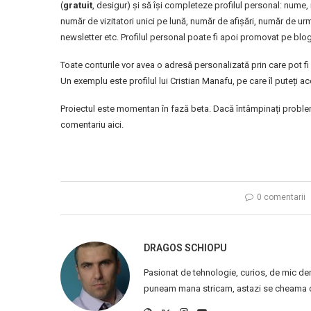
(
gratuit
, desigur) și să își completeze profilul personal: nume,
număr de vizitatori unici pe lună, număr de afișări, număr de ur
newsletter etc. Profilul personal poate fi apoi promovat pe blog
Toate conturile vor avea o adresă personalizată prin care pot fi
Un exemplu este profilul lui Cristian Manafu, pe care îl puteți 
Proiectul este momentan în fază beta. Dacă întâmpinați probleme
comentariu aici.
0 comentarii
DRAGOS SCHIOPU
Pasionat de tehnologie, curios, de mic de
puneam mana stricam, astazi se cheama ca