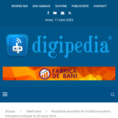
DESPRE NOI
DIGI GARAGE
SUSTINE
PUBLICITATE
CONTACT
vineri, 17 iulie 2026
Acasa
Telefoane
Rezultate anuntate de Vodafone pentru
trimestrul incheiat la 30 iunie 2016