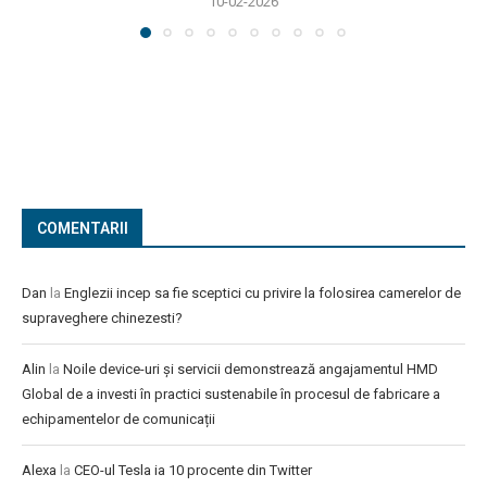
10-02-2026
COMENTARII
Dan
la
Englezii incep sa fie sceptici cu privire la folosirea camerelor de
supraveghere chinezesti?
Alin
la
Noile device-uri și servicii demonstrează angajamentul HMD
Global de a investi în practici sustenabile în procesul de fabricare a
echipamentelor de comunicații
Alexa
la
CEO-ul Tesla ia 10 procente din Twitter