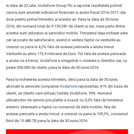
In data de 22 iulie, Vodafone Group Plc a raportat rezultatele potrivit
carora sunt anuntati indicatorii financiari ai anului fiscal 2016-2017, dar
doar pentru primul trimestru al acestui an. Pana la data de 30 iunie
2016, din numarul total de 9.159.281 de clienti ai sai, mare parte dintre
acestia sunt utilizatori ai serviciilor mobile. Trimestrul deja incheiat este
cat se poate de satisfacator, avand in vedere faptul ca veniturile au
crescut cu pana la 4,2% fata de aceiasi perioada a anului trecut.
Veniturile au atins 173,9 milioane de Euro. Tot fata de aceiasi perioada
a anului ce a trecut, Vodafone a inregistrat o crestere a clientilor sai, cu
peste 300.000 de clienti, pana la data de 30 iunie 2016.
Pana la incheierea acestui trimestru, deci pana la data de 30 iunie,
abonatii la serviciile companiei
Vodafone
reprezentau 41% din baza de
clienti, iar clientii care utilizau Cartela Vodafone, 59%. Numarul
utilizatorilor de servicii pre-platite a scazut cu 0,3% fata de trimestrul
anterior. Interesant e faptul ca consumul de date mobile, fata de
aceiasi perioada a anului trecut, a crescut cu pana la 105,3%, consumul
fiind de 15.480 TB pana la data de 30 iunie 2016.