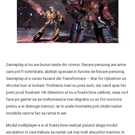
Gameplay-ul nu are lucruri iesite din comun: fiecare personaj are arme
care pot fi schimbate, abilitati speciale in functie de fiecare personaj.
Gameplay-ul e cursiv facand din Transformers – War for Cybertron un
shooter bun si incitant. Probleme mari nu prea sunt, dar cand apar fac
putin jocul frustrant. Hit detection-ul nu e foarte bine calibrat, ceea ce il
face pe gamer sa se multumeasca mai degraba cu un foc norocos
pentru a-si distruge inamicii, iar in unele momente poti intalni texturi
invizibile care te fac sa ramai in aer.
Modul multiplayer e si el foarte bine realizat putand alege modul
escalation in care trebuie sa rezisti cat mai mult atacurilor inamice. In