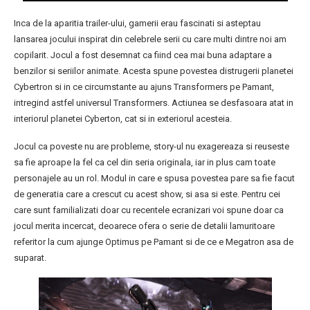
Inca de la aparitia trailer-ului, gamerii erau fascinati si asteptau
lansarea jocului inspirat din celebrele serii cu care multi dintre noi am
copilarit. Jocul a fost desemnat ca fiind cea mai buna adaptare a
benzilor si seriilor animate. Acesta spune povestea distrugerii planetei
Cybertron si in ce circumstante au ajuns Transformers pe Pamant,
intregind astfel universul Transformers. Actiunea se desfasoara atat in
interiorul planetei Cyberton, cat si in exteriorul acesteia.
Jocul ca poveste nu are probleme, story-ul nu exagereaza si reuseste
sa fie aproape la fel ca cel din seria originala, iar in plus cam toate
personajele au un rol. Modul in care e spusa povestea pare sa fie facut
de generatia care a crescut cu acest show, si asa si este. Pentru cei
care sunt familializati doar cu recentele ecranizari voi spune doar ca
jocul merita incercat, deoarece ofera o serie de detalii lamuritoare
referitor la cum ajunge Optimus pe Pamant si de ce e Megatron asa de
suparat.