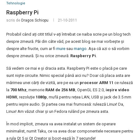
Tehnologie
Raspberry Pi
scris de
Dragos Schiopu
21-10-2011
Probabil când ați citit titlul v-ați întrebat ce naiba scrie pe un blog tech
despre zmeură. Păi din câte văd, pe acest blog se mai vorbește și
despre alte fructe, cum ar fi
mure
sau
mango
. Așa că azi o să vorbim
despre zmeură. Și nu orice zmeură:
Raspberry Pi
.
Să vedem ce mai e și dracia asta. Raspberry Pi este o placă pe care
sunt niște circuite. Nimic special până aici nu? Doar că placa asta are
mărimea unei cărți de vizită, are pe ea un
procesor ARM 11
ce rulează
la
700 Mhz
, memorie
RAM de 256 MB
, OpenGL ES 2.0,
ieșire video
HDMI
, rezoluție
1080p
, mufă pentru rețea LAN, USB și jack de 3.5 mm
pentru ieșire audio. Și partea cea mai frumoasă: rulează Linux! Da,
Linux! Am văzut chiar și un Fedora rulând pe zmeura asta.
În mod implicit, zmeura va avea instalat un sistem de operare
minimalist, numit Taku, ce va avea doar componentele necesare pentru
a rula Qt 5 și Qt Creator și boot-ează în 7 secunde!