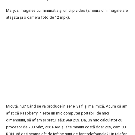
Mai jos imaginea cu minunăția și un clip video (zmeura din imagine are
atașată și o cameră foto de 12 mpx).
Micuță, nu? Când se va produce în serie, va fi și mai mică. Acum că am
aflat că Raspberry Pi este un mic computer portabil, de mici
dimensiuni, să aflăm și prețul său:
35$
25$. Da, un mic calculator cu
procesor de 700 Mhz, 256 RAM și alte minuni costă doar 25$, cam 80
RON. Vă dați seama cât de ieftine sunt de fapt telefoanele? Un telefon